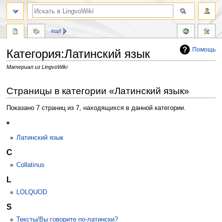
ещё
Помощь
Категория:Латинский язык
Материал из LingvoWiki
Перейти
Перейти
Страницы в категории «Латинский язык»
к
к
навигации
поиску
Показано 7 страниц из 7, находящихся в данной категории.
*
Латинский язык
C
Collatinus
L
LOLQUOD
S
Тексты/Вы говорите по-латински?