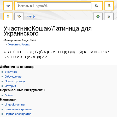
ещё
Участник:Кошак/Латиница для
Украинского
Материал из LingvoWiki
<
Участник:Кошак
Перейти
Перейти
A B C Č D E F G (Г) Ğ (Ґ) Â (Є) М H I Ï (Ї) Î (И) J (Й) K L M N O P R S
к
к
Š Ś T U V X Ü (ю) Æ (я) Z Ž
навигации
поиску
Действия на странице
Участник
Обсуждение
Просмотр кода
История
Персональные инструменты
Войти
Навигация
Lingvoforum.net
Заглавная страница
Портал сообщества