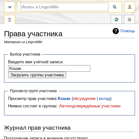
Помощь
Права участника
Материал из LingvoWiki
Перейти
Перейти
Выбор участника
к
к
Введите имя учётной записи:
навигации
поиску
Просмотр групп участника
Просмотр прав участника
Кошак
(
обсуждение
|
вклад
)
Неявно состоит в группах:
Автоподтверждённые участники
Журнал прав участника
Подходящие записи в журнале отсутствуют.