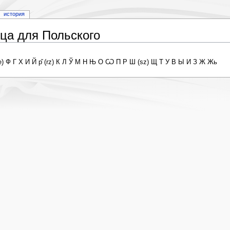
история
ца для Польского
ое) Ф Г Х И Й р̌ (rz) К Л Ў М Н Њ О Ѡ П Р Ш (sz) Щ Т У В Ы И З Ж Жь