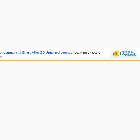
oncommercial-Share Alike 3.0 Unported License
(если не указано
ти