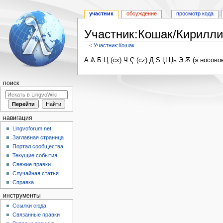
участник
обсуждение
просмотр кода
Участник:Кошак/Кирилли
<
Участник:Кошак
Перейти
Перейти
А Ѧ Б Ц (сх) Ч Ҁ (cz) Д Ѕ Џ Џь Э Ѫ (э носов
к
к
навигации
поиску
поиск
навигация
Lingvoforum.net
Заглавная страница
Портал сообщества
Текущие события
Свежие правки
Случайная статья
Справка
инструменты
Ссылки сюда
Связанные правки