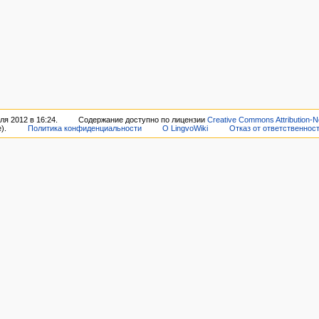
я 2012 в 16:24.
Содержание доступно по лицензии
Creative Commons Attribution-N
).
Политика конфиденциальности
О LingvoWiki
Отказ от ответственнос