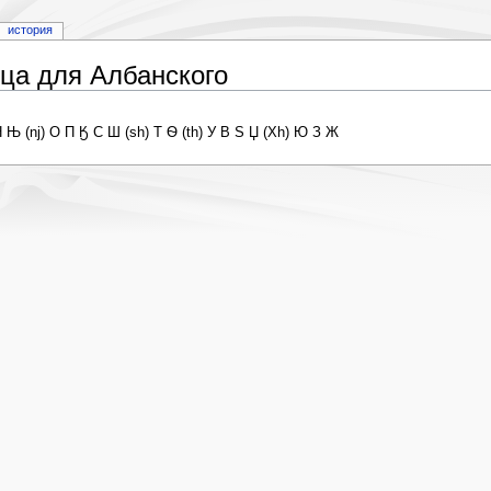
история
ца для Албанского
 Њ (nj) О П Ӄ С Ш (sh) Т Ѳ (th) У В Ѕ Џ (Xh) Ю З Ж