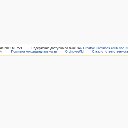
я 2012 в 07:21.
Содержание доступно по лицензии
Creative Commons Attribution-N
).
Политика конфиденциальности
О LingvoWiki
Отказ от ответственнос