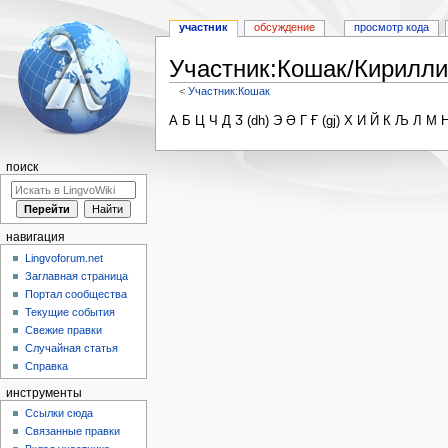
участник
обсуждение
просмотр кода
Участник:Кошак/Кирилли
<
Участник:Кошак
Перейти
Перейти
А Б Ц Ч Д Ӡ (dh) Э Ә Г Ғ (gj) Х И Й К Љ Л М Н
к
к
навигации
поиску
поиск
навигация
Lingvoforum.net
Заглавная страница
Портал сообщества
Текущие события
Свежие правки
Случайная статья
Справка
инструменты
Ссылки сюда
Связанные правки