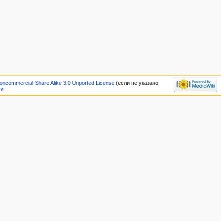
oncommercial-Share Alike 3.0 Unported License
(если не указано
ти