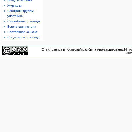
Вклад участника
Журналы
Смотреть группы
участника
Служебные страницы
Версия для печати
Постоянная ссылка
Сведения о странице
Эта страница в последний раз была отредактирована 26 июл
иное