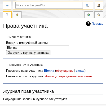
Помощь
Права участника
Перейти
Перейти
Выбор участника
к
к
Введите имя учётной записи:
навигации
поиску
Просмотр групп участника
Просмотр прав участника
Bienna
(
обсуждение
|
вклад
)
Неявно состоит в группах:
Автоподтверждённые участники
Журнал прав участника
Подходящие записи в журнале отсутствуют.