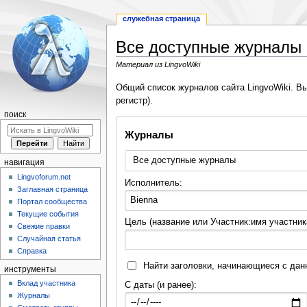
служебная страница
Все доступные журналы
Материал из LingvoWiki
Перейти
Перейти
Общий список журналов сайта LingvoWiki. Вы
к
к
регистр).
навигации
поиску
поиск
Журналы
навигация
Lingvoforum.net
Исполнитель:
Заглавная страница
Портал сообщества
Текущие события
Цель (название или Участник:имя участник
Свежие правки
Случайная статья
Справка
Найти заголовки, начинающиеся с да
инструменты
Вклад участника
С даты (и ранее):
Журналы