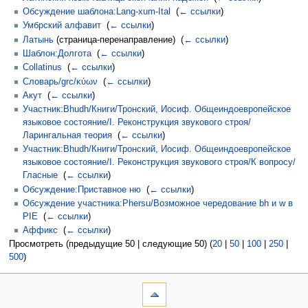
Обсуждение шаблона:Lang-xum-Ital
‎
(
← ссылки
)
Умбрский алфавит
‎
(
← ссылки
)
Латынь
(страница-перенаправление) ‎
(
← ссылки
)
Шаблон:Долгота
‎
(
← ссылки
)
Collatinus
‎
(
← ссылки
)
Словарь/grc/κύων
‎
(
← ссылки
)
Акут
‎
(
← ссылки
)
Участник:Bhudh/Книги/Тронский, Иосиф. Общеиндоевропейское
языковое состояние/I. Реконструкция звукового строя/
Ларингальная теория
‎
(
← ссылки
)
Участник:Bhudh/Книги/Тронский, Иосиф. Общеиндоевропейское
языковое состояние/I. Реконструкция звукового строя/К вопросу/
Гласные
‎
(
← ссылки
)
Обсуждение:Приставное ню
‎
(
← ссылки
)
Обсуждение участника:Phersu/Возможное чередование bh и w в
PIE
‎
(
← ссылки
)
Аффикс
‎
(
← ссылки
)
Просмотреть (предыдущие 50 | следующие 50) (
20
|
50
|
100
|
250
|
500
)