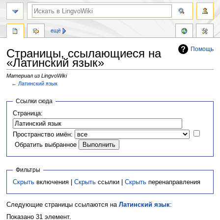
ещё
Помощь
Страницы, ссылающиеся на
«Латинский язык»
Материал из LingvoWiki
←
Латинский язык
Перейти
Перейти
Ссылки сюда
к
к
Страница:
навигации
поиску
Пространство имён:
Обратить выбранное
Фильтры
Скрыть
включения |
Скрыть
ссылки |
Скрыть
перенаправления
Следующие страницы ссылаются на
Латинский язык
:
Показано 31 элемент.