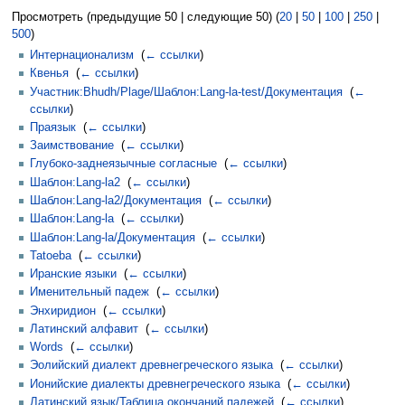
Просмотреть (предыдущие 50 | следующие 50) (
20
|
50
|
100
|
250
|
500
)
Интернационализм
‎
(
← ссылки
)
Квенья
‎
(
← ссылки
)
Участник:Bhudh/Plage/Шаблон:Lang-la-test/Документация
‎
(
←
ссылки
)
Праязык
‎
(
← ссылки
)
Заимствование
‎
(
← ссылки
)
Глубоко-заднеязычные согласные
‎
(
← ссылки
)
Шаблон:Lang-la2
‎
(
← ссылки
)
Шаблон:Lang-la2/Документация
‎
(
← ссылки
)
Шаблон:Lang-la
‎
(
← ссылки
)
Шаблон:Lang-la/Документация
‎
(
← ссылки
)
Tatoeba
‎
(
← ссылки
)
Иранские языки
‎
(
← ссылки
)
Именительный падеж
‎
(
← ссылки
)
Энхиридион
‎
(
← ссылки
)
Латинский алфавит
‎
(
← ссылки
)
Words
‎
(
← ссылки
)
Эолийский диалект древнегреческого языка
‎
(
← ссылки
)
Ионийские диалекты древнегреческого языка
‎
(
← ссылки
)
Латинский язык/Таблица окончаний падежей
‎
(
← ссылки
)