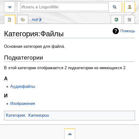
ещё
Помощь
Категория:Файлы
Перейти
Перейти
Основная категория для файла́.
к
к
Подкатегории
навигации
поиску
В этой категории отображается 2 подкатегории из имеющихся 2.
А
Аудиофайлы
И
Изображения
Категория
:
Категории