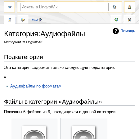
ещё
Помощь
Категория:Аудиофайлы
Материал из LingvoWiki
Перейти
Перейти
Подкатегории
к
к
навигации
поиску
Эта категория содержит только следующую подкатегорию.
*
Аудиофайлы по форматам
Файлы в категории «Аудиофайлы»
Показаны 6 файлов из 6, находящихся в данной категории.