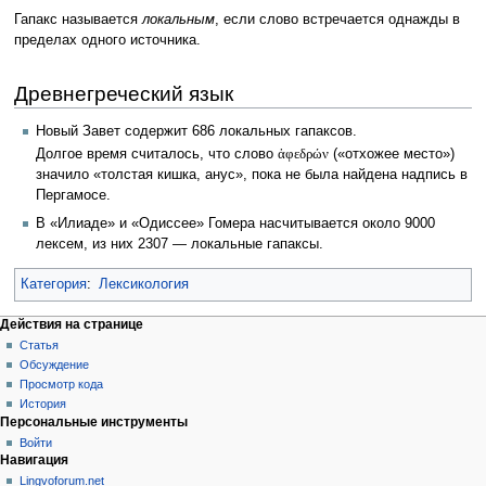
Гапакс называется
локальным
, если слово встречается однажды в
пределах одного источника.
Древнегреческий язык
Новый Завет содержит 686 локальных гапаксов.
Долгое время считалось, что слово
ἀφεδρών
(«отхожее место»)
значило «толстая кишка, анус», пока не была найдена надпись в
Пергамосе.
В «Илиаде» и «Одиссее» Гомера насчитывается около 9000
лексем, из них 2307 — локальные гапаксы.
Категория
:
Лексикология
Действия на странице
Статья
Обсуждение
Просмотр кода
История
Персональные инструменты
Войти
Навигация
Lingvoforum.net