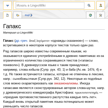
ещё
Гапакс
Материал из LingvoWiki
Перейти
Перейти
Га́пакс
(
др.-греч.
ἅπαξ λεγόμενον
«однажды сказанное») — слово,
к
к
встретившееся в некотором корпусе текстов только один раз.
навигации
поиску
Ряд гапаксов широко известны современным языкам, но
оказываются единично употреблёнными в древних памятниках из-за
ограниченного количества сохранившихся текстов («гапаксы
поневоле»). В древнерусском языке к таким принадлежат,
например, слова
кобыла
(Супр. рук. 43, 1) и
баба
(Ас.ев. 147б, 4) и
т.д. Но также встречаются гапаксы, которые не отмечены в лексике,
напр.:
сынобожьствия
(Супр.рук. 342, 12). Некоторые из подобных
слов можно охарактеризовать как
окказионализмы
. Иногда
гапаксами являются сконструированные автором слова-шутки, напр.
у древнегреческого комедиографа Аристофана:
πρωκτοπεντετηρίς
—
«праздник противоестественного распутства каждые пять лет».
Каждый вновь открытый памятник языка потенциально может
уменьшить число гапаксов.