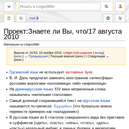
ещё
Проект:Знаете ли Вы, что/17 августа
2010
Материал из LingvoWiki
Версия от 16:53, 10 ноября 2010;
Unlight
(
обсуждение
|
вклад
)
(
разн.
)
← Предыдущая
| Текущая версия (разн.) | Следующая →
(разн.)
Перейти
Перейти
Грузинский язык
не использует
заглавных букв
к
к
В. И. Даль предлагал заменить иностранное «атмосфера»
навигации
поиску
русскими аналогами «колоземица» либо «мироколица»
На
древнерусском языке
XIV века неприличные слова
назывались «нелепыми глаголами»
Самый длинный сохранившийся текст на
прусском языке
называется по‑гречески:
Ἐγχειρίδιον
(что буквально можно
перевести примерно как «наладонник»)
В русском языке из 6 глаголов совершенного вида без приставок
и суффиксов («деть», «сесть», «лечь», «стать», «дать»,
«пасть») назальный инфикс в личных формах и императиве