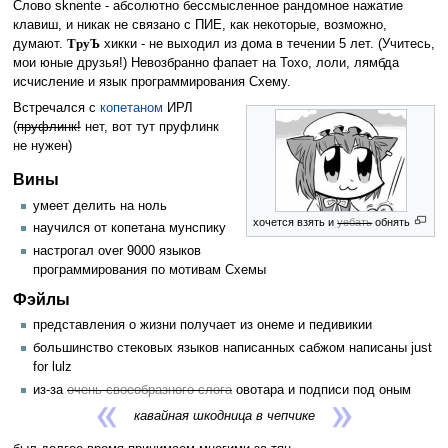
Слово sknente - абсолютно бессмысленное рандомное нажатие
клавиш, и никак не связано с ПИЕ, как некоторые, возможно,
думают.
ТруЪ
хикки - не выходил из дома в течении 5 лет. (Учитесь,
мои юные друзья!) Невозбранно фапает на Тохо, лоли, лямбда
исчисление и язык программирования Схему.
Встречался с
копетаном
ИРЛ
(
пруфлинк!
нет, вот тут пруфлинк
не нужен)
Вины
умеет делить на ноль
хочется взять и
уебать
обнять
научился от копетана мунспику
настрогал over 9000 языков
программирования по мотивам Схемы
Фэйлы
представления о жизни получает из онеме и педивикии
большинство стековых языков написанных сабжом написаны just
for lulz
из-за
очень своеобразного слога
овотара и подписи под оным
кавайная шкодница в чепчике