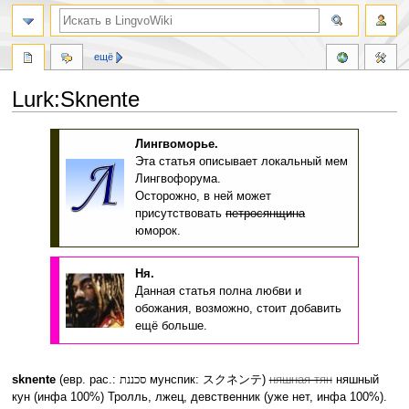
ещё
Lurk:Sknente
Перейти
Перейти
Лингвоморье.
к
к
Эта статья описывает локальный мем
навигации
поиску
Лингвофорума.
Осторожно, в ней может
присутствовать
петросянщина
юморок.
Ня.
Данная статья полна любви и
обожания, возможно, стоит добавить
ещё больше.
sknente
(евр. рас.:
סכננת
мунспик:
スクネンテ
)
няшная тян
няшный
кун (инфа 100%) Тролль, лжец, девственник (уже нет, инфа 100%).