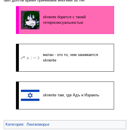
был долгое время принимаем многими за тян
sknente борется с твоей
гетеросексуальностью
матан - это то, чем занимается
sknente
sknente там, где Адъ и Израиль
Категория
:
Лингвоморье