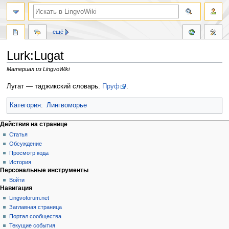
ещё
Lurk:Lugat
Материал из LingvoWiki
Перейти
Перейти
Лугат — таджикский словарь.
Пруф
.
к
к
навигации
поиску
Категория
:
Лингвоморье
Действия на странице
Статья
Обсуждение
Просмотр кода
История
Персональные инструменты
Войти
Навигация
Lingvoforum.net
Заглавная страница
Портал сообщества
Текущие события