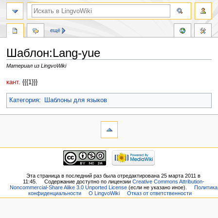
ещё
Шаблон:Lang-yue
Материал из LingvoWiki
Перейти
Перейти
кант.
{{{1}}}
к
к
навигации
поиску
Категория
:
Шаблоны для языков
Эта страница в последний раз была отредактирована 25 марта 2011 в
11:45.
Содержание доступно по лицензии
Creative Commons Attribution-
Noncommercial-Share Alike 3.0 Unported License
(если не указано иное).
Политика
конфиденциальности
О LingvoWiki
Отказ от ответственности