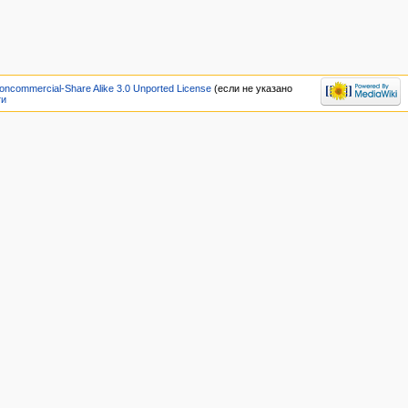
oncommercial-Share Alike 3.0 Unported License
(если не указано
ти