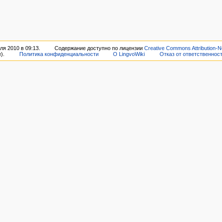
я 2010 в 09:13.
Содержание доступно по лицензии
Creative Commons Attribution-N
).
Политика конфиденциальности
О LingvoWiki
Отказ от ответственнос