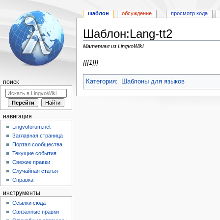
шаблон
обсуждение
просмотр кода
Шаблон:Lang-tt2
Материал из LingvoWiki
Перейти
Перейти
{{{1}}}
к
к
навигации
поиску
Категория
:
Шаблоны для языков
поиск
навигация
Lingvoforum.net
Заглавная страница
Портал сообщества
Текущие события
Свежие правки
Случайная статья
Справка
инструменты
Ссылки сюда
Связанные правки