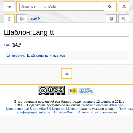
ещё
Шаблон:Lang-tt
Перейти
Перейти
тат.
{{{1}}}
к
к
навигации
поиску
Категория
:
Шаблоны для языков
Эта страница в последний раз была отредактирована 12 февраля 2011 в
05:03.
Содержание доступно по лицензии
Creative Commons Attribution-
Noncommercial-Share Alike 3.0 Unported License
(если не указано иное).
Политика
конфиденциальности
О LingvoWiki
Отказ от ответственности