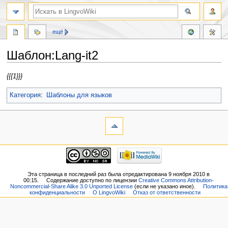
ещё
Шаблон:Lang-it2
Перейти
Перейти
{{{1}}}
к
к
навигации
поиску
Категория
:
Шаблоны для языков
Эта страница в последний раз была отредактирована 9 ноября 2010 в
00:15.
Содержание доступно по лицензии
Creative Commons Attribution-
Noncommercial-Share Alike 3.0 Unported License
(если не указано иное).
Политика
конфиденциальности
О LingvoWiki
Отказ от ответственности