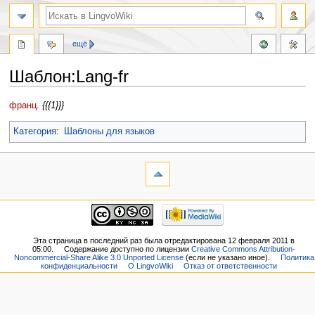
ещё
Шаблон:Lang-fr
Перейти
Перейти
франц.
{{{1}}}
к
к
навигации
поиску
Категория
:
Шаблоны для языков
Эта страница в последний раз была отредактирована 12 февраля 2011 в
05:00.
Содержание доступно по лицензии
Creative Commons Attribution-
Noncommercial-Share Alike 3.0 Unported License
(если не указано иное).
Политика
конфиденциальности
О LingvoWiki
Отказ от ответственности