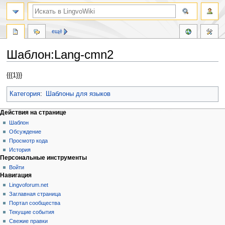
ещё
Шаблон:Lang-cmn2
Перейти
Перейти
{{{1}}}
к
к
навигации
поиску
Категория
:
Шаблоны для языков
Действия на странице
Шаблон
Обсуждение
Просмотр кода
История
Персональные инструменты
Войти
Навигация
Lingvoforum.net
Заглавная страница
Портал сообщества
Текущие события
Свежие правки