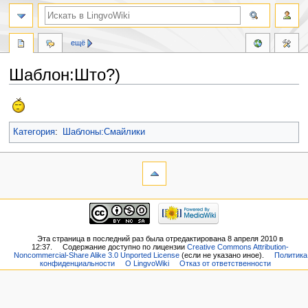
ещё
Шаблон:Што?)
Перейти
Перейти
к
к
навигации
поиску
Категория
:
Шаблоны:Смайлики
Эта страница в последний раз была отредактирована 8 апреля 2010 в
12:37.
Содержание доступно по лицензии
Creative Commons Attribution-
Noncommercial-Share Alike 3.0 Unported License
(если не указано иное).
Политика
конфиденциальности
О LingvoWiki
Отказ от ответственности