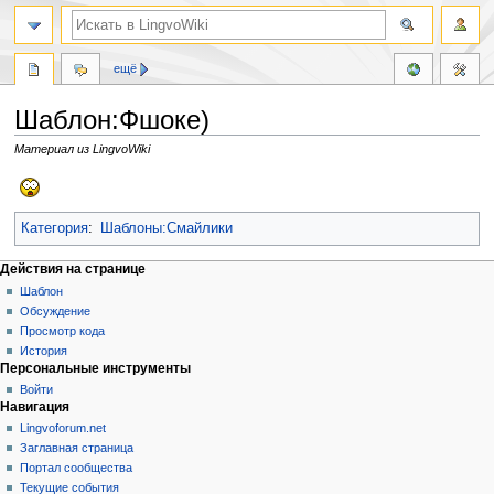
ещё
Шаблон:Фшоке)
Материал из LingvoWiki
Перейти
Перейти
к
к
навигации
поиску
Категория
:
Шаблоны:Смайлики
Действия на странице
Шаблон
Обсуждение
Просмотр кода
История
Персональные инструменты
Войти
Навигация
Lingvoforum.net
Заглавная страница
Портал сообщества
Текущие события