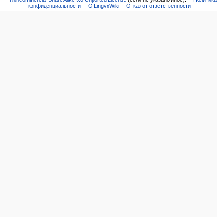
Noncommercial-Share Alike 3.0 Unported License
(если не указано иное).
Политика
конфиденциальности
О LingvoWiki
Отказ от ответственности