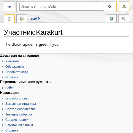
ещё
Участник:Karakurt
Перейти
Перейти
The Black Spider is greetin' you.
к
к
навигации
поиску
Действия на странице
Участник
Обсуждение
Просмотр кода
История
Персональные инструменты
Войти
Навигация
Lingvoforum.net
Заглавная страница
Портал сообщества
Текущие события
Свежие правки
Случайная статья
Справка