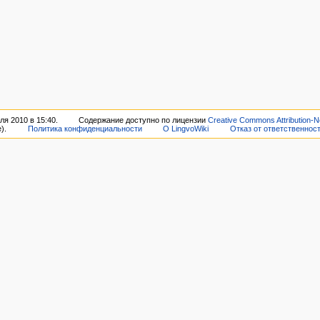
я 2010 в 15:40.
Содержание доступно по лицензии
Creative Commons Attribution-N
).
Политика конфиденциальности
О LingvoWiki
Отказ от ответственнос