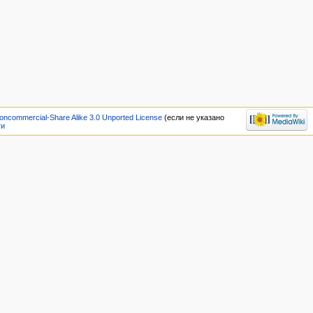
oncommercial-Share Alike 3.0 Unported License
(если не указано
ти