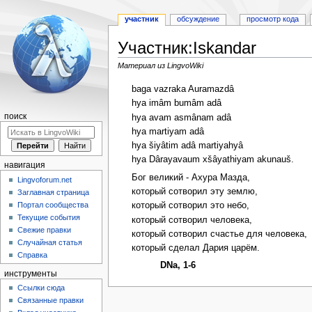
участник
обсуждение
просмотр кода
Участник:Iskandar
Материал из LingvoWiki
Перейти
Перейти
baga vazraka Auramazdâ
к
к
hya imâm bumâm adâ
навигации
поиску
поиск
hya avam asmânam adâ
hya martiyam adâ
hya šiyâtim adâ martiyahyâ
hya Dârayavaum xšâyathiyam akunauš.
навигация
Бог великий - Ахура Мазда,
Lingvoforum.net
который сотворил эту землю,
Заглавная страница
Портал сообщества
который сотворил это небо,
Текущие события
который сотворил человека,
Свежие правки
который сотворил счастье для человека,
Случайная статья
который сделал Дария царём.
Справка
DNa, 1-6
инструменты
Ссылки сюда
Связанные правки