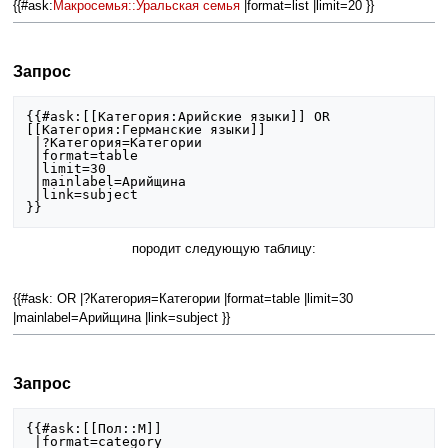
{{#ask:
Макросемья::Уральская семья
|format=list |limit=20 }}
Запрос
{{#ask:[[Категория:Арийские языки]] OR 
[[Категория:Германские языки]]

 |?Категория=Категории

 |format=table

 |limit=30

 |mainlabel=Арийщина

 |link=subject

}}
породит следующую таблицу:
{{#ask: OR |?Категория=Категории |format=table |limit=30
|mainlabel=Арийщина |link=subject }}
Запрос
{{#ask:[[Пол::М]]

 |format=category
