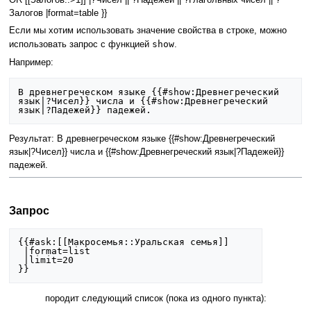
Залогов |format=table }}
Если мы хотим использовать значение свойства в строке, можно
show
использовать запрос с функцией
.
Например:
В древнегреческом языке {{#show:Древнегреческий 
язык|?Чисел}} числа и {{#show:Древнегреческий 
Результат: В древнегреческом языке {{#show:Древнегреческий
язык|?Чисел}} числа и {{#show:Древнегреческий язык|?Падежей}}
падежей.
Запрос
{{#ask:[[Макросемья::Уральская семья]]

 |format=list

 |limit=20

}}
породит следующий список (пока из одного пункта):