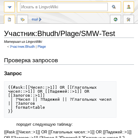
ещё
Участник:Bhudh/Plage/SMW-Test
Материал из LingvoWiki
<
Участник:Bhudh
‎ |
Plage
Перейти
Перейти
Проверка запросов
к
к
навигации
поиску
Запрос
{{#ask:[[Чисел::>1]] OR [[Глагольных 
чисел::>1]] OR [[Падежей::>1]] OR 
[[Залогов::>1]]

 | ?Чисел || ?Падежей || ?Глагольных чисел 
|| ?Залогов

 | format=table

}}
породит следующую таблицу:
{{#ask:[[Чисел::>1]] OR [[Глагольных чисел::>1]] OR [[Падежей::>1]]
OR [[Залогов::>1]] |?Чисел || ?Падежей || ?Глагольных чисел || ?