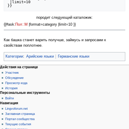
 |limit=10

}}
породит следующий каталожик:
{{#ask:
Пол::М
|format=category |limit=10 }}
Как башка станет варить получше, займусь и запросами к
свойствам поплотнее.
Категории
:
Арийские языки
Германские языки
Действия на странице
Участник
Обсуждение
Просмотр кода
История
Персональные инструменты
Войти
Навигация
Lingvoforum.net
Заглавная страница
Портал сообщества
Текущие события