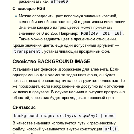
#ffee00
расценивать как
.
С помощью RGB
Можно определить цвет используя значения красной,
зеленой и синей составляющей в десятичном исчислении.
Значение каждого из трех цветов может принимать
RGB(249, 201, 16)
значения от 0 до 255. Например:
.
Также можно задавать цвет в процентном отношении.
Кроме значения цвета, еще один допустимый аргумент —
transparent
, устанавливающий прозрачный фон.
Свойство BACKGROUND-IMAGE
Устанавливает фоновое изображение для элемента. Если
одновременно для элемента задан цвет фона, он будет
показан, пока фоновая картинка не загрузится полностью. То
же произойдет, если изображение не доступно или отключен
их показ в браузере. В случае наличия в рисунке прозрачных
областей, через них будет проглядывать фоновый цвет.
Синтаксис
background-image: url(
путь к файлу
) | none
В качестве значения используется путь к графическому
url()
файлу, который указывается внутри конструкции
.