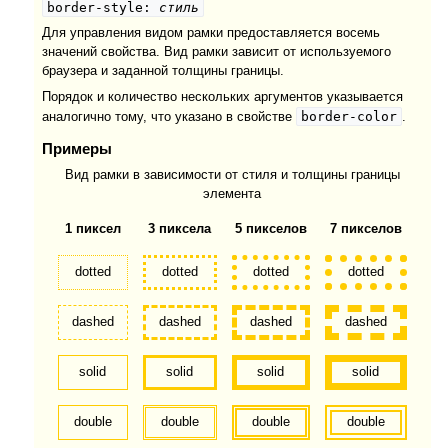
border-style:
стиль
Для управления видом рамки предоставляется восемь
значений свойства. Вид рамки зависит от используемого
браузера и заданной толщины границы.
Порядок и количество нескольких аргументов указывается
border-color
аналогично тому, что указано в свойстве
.
Примеры
Вид рамки в зависимости от стиля и толщины границы
элемента
1 пиксел
3 пиксела
5 пикселов
7 пикселов
dotted
dotted
dotted
dotted
dashed
dashed
dashed
dashed
solid
solid
solid
solid
double
double
double
double