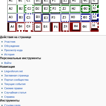
A
1
B
1
C
1
D
1
E
1
F
1
Z
1
H
1
Θ
1
I
1
I
2
A
2
B
2
C
2
D
2
E
2
F
2
Z
2
H
2
Θ
2
D
3
I
3
A
3
H
3
B
3
Z
3
Θ
3
C
3
F
3
E
3
I
4
H
4
B
4
C
4
Z
4
A
4
E
4
Θ
4
F
4
D
4
Действия на странице
Участник
Обсуждение
Просмотр кода
История
Персональные инструменты
Войти
Навигация
Lingvoforum.net
Заглавная страница
Портал сообщества
Текущие события
Свежие правки
Случайная статья
Справка
Инструменты
Ссылки сюда