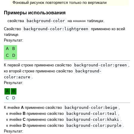
Фоновый рисунок повторяется только по вертикали
Примеры использования
background-color
свойства
на
кошках
таблицах.
background-color:lightgreen
Свойство
применено ко всей
таблице.
Результат:
A
B
C
D
background-color:green
К первой строке применено свойство
,
background-
ко второй строке применено свойство
color:azure
.
Результат:
A
B
C
D
background-color:beige
К ячейке
A
применено свойство
,
background-color:teal
к ячейке
B
применено свойство
,
background-color:khaki
к ячейке
C
применено свойство
.
background-color:purple
к ячейке
D
применено свойство
.
Результат: