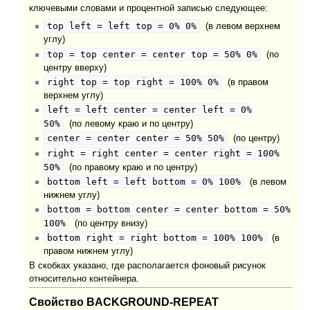
ключевыми словами и процентной записью следующее:
top left = left top = 0% 0%
(в левом верхнем
углу)
top = top center = center top = 50% 0%
(по
центру вверху)
right top = top right = 100% 0%
(в правом
верхнем углу)
left = left center = center left = 0%
50%
(по левому краю и по центру)
center = center center = 50% 50%
(по центру)
right = right center = center right = 100%
50%
(по правому краю и по центру)
bottom left = left bottom = 0% 100%
(в левом
нижнем углу)
bottom = bottom center = center bottom = 50%
100%
(по центру внизу)
bottom right = right bottom = 100% 100%
(в
правом нижнем углу)
В скобках указано, где располагается фоновый рисунок
относительно контейнера.
Свойство BACKGROUND-REPEAT