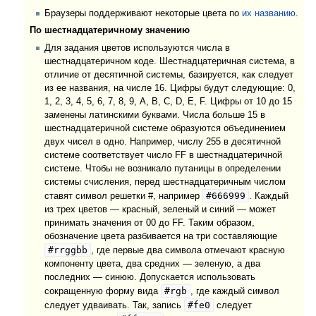
Браузеры поддерживают некоторые цвета по
их названию
.
По шестнадцатеричному значению
Для задания цветов используются числа в
шестнадцатеричном коде. Шестнадцатеричная система, в
отличие от десятичной системы, базируется, как следует
из ее названия, на числе 16. Цифры будут следующие: 0,
1, 2, 3, 4, 5, 6, 7, 8, 9, A, B, C, D, E, F. Цифры от 10 до 15
заменены латинскими буквами. Числа больше 15 в
шестнадцатеричной системе образуются объединением
двух чисел в одно. Например, числу 255 в десятичной
системе соответствует число FF в шестнадцатеричной
системе. Чтобы не возникало путаницы в определении
системы счисления, перед шестнадцатеричным числом
#666999
ставят символ решетки #, например
. Каждый
из трех цветов — красный, зеленый и синий — может
принимать значения от 00 до FF. Таким образом,
обозначение цвета разбивается на три составляющие
#rrggbb
, где первые два символа отмечают красную
компоненту цвета, два средних — зеленую, а два
последних — синюю. Допускается использовать
#rgb
сокращенную форму вида
, где каждый символ
#fe0
следует удваивать. Так, запись
следует