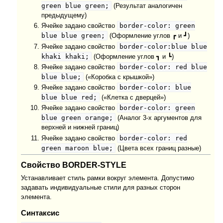
green blue green;
(Результат аналогичен
предыдущему)
border-color: green
Ячейке задано свойство
blue blue green;
(Оформление углов ┏ и ┛)
border-color:blue blue
Ячейке задано свойство
khaki khaki;
(Оформление углов ┓ и ┗)
border-color: red blue
Ячейке задано свойство
blue blue;
(«Коробка с крышкой»)
border-color: blue
Ячейке задано свойство
blue blue red;
(«Клетка с дверцей»)
border-color: green
Ячейке задано свойство
blue green orange;
(Аналог 3-х аргументов для
верхней и нижней границ)
border-color: red
Ячейке задано свойство
green maroon blue;
(Цвета всех границ разные)
Свойство BORDER-STYLE
Устанавливает стиль рамки вокруг элемента. Допустимо
задавать индивидуальные стили для разных сторон
элемента.
Синтаксис