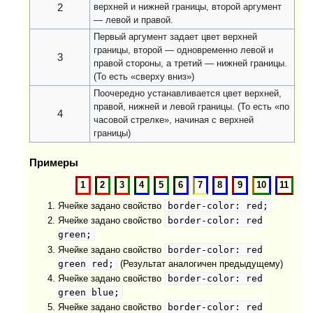
2
верхней и нижней границы, второй аргумент
— левой и правой.
Первый аргумент задает цвет верхней
границы, второй — одновременно левой и
3
правой стороны, а третий — нижней границы.
(То есть «сверху вниз»)
Поочередно устанавливается цвет верхней,
правой, нижней и левой границы. (То есть «по
4
часовой стрелке», начиная с верхней
границы)
Примеры
1
2
3
4
5
6
7
8
9
10
11
border-color: red;
Ячейке задано свойство
border-color: red
Ячейке задано свойство
green;
border-color: red
Ячейке задано свойство
green red;
(Результат аналогичен предыдущему)
border-color: red
Ячейке задано свойство
green blue;
border-color: red
Ячейке задано свойство