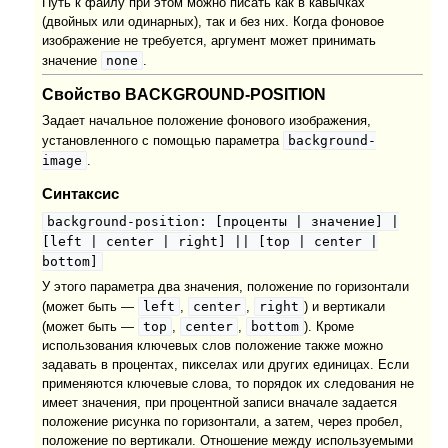
Путь к файлу при этом можно писать как в кавычках
(двойных или одинарных), так и без них. Когда фоновое
изображение не требуется, аргумент может принимать
none
значение
.
Свойство BACKGROUND-POSITION
Задает начальное положение фонового изображения,
background-
установленного с помощью параметра
image
.
Синтаксис
background-position: [проценты | значение] |
[left | center | right] || [top | center |
bottom]
У этого параметра два значения, положение по горизонтали
left
center
right
(может быть —
,
,
) и вертикали
top
center
bottom
(может быть —
,
,
). Кроме
использования ключевых слов положение также можно
задавать в процентах, пикселах или других единицах. Если
применяются ключевые слова, то порядок их следования не
имеет значения, при процентной записи вначале задается
положение рисунка по горизонтали, а затем, через пробел,
положение по вертикали. Отношение между используемыми