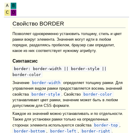
A
B
C
D
Свойство BORDER
Позволяет одновременно установить толщину, стиль и цвет
рамки вокруг элемента. Значения могут идти в любом
порядке, разделяясь пробелом, браузер сам определит,
какое из них соответствует нужному атрибуту.
Синтаксис
border: border-width || border-style ||
border-color
border-width
Значение
определяет толщину рамки. Для
управления видом рамки предоставляется восемь значений
border-style
border-color
свойства
. Свойство
устанавливает цвет рамки, значение может быть в любом
допустимом для CSS формате.
Каждое из значений можно устанавливать и по отдельности.
Также для установки рамки только на определенных
border-top
сторонах элемента используются свойства
,
border-bottom
border-left
border-right
,
,
.