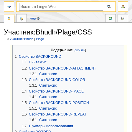
ещё
Участник:Bhudh/Plage/CSS
<
Участник:Bhudh
‎ |
Plage
Перейти
Перейти
Содержание
к
к
1
Свойство BACKGROUND
навигации
поиску
1.1
Синтаксис
1.2
Свойство BACKGROUND-ATTACHMENT
1.2.1
Синтаксис
1.3
Свойство BACKGROUND-COLOR
1.3.1
Синтаксис
1.4
Свойство BACKGROUND-IMAGE
1.4.1
Синтаксис
1.5
Свойство BACKGROUND-POSITION
1.5.1
Синтаксис
1.6
Свойство BACKGROUND-REPEAT
1.6.1
Синтаксис
1.7
Примеры использования
2
Свойство BORDER