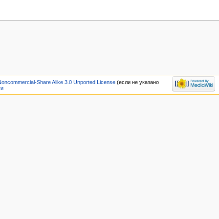
Noncommercial-Share Alike 3.0 Unported License
(если не указано
ти