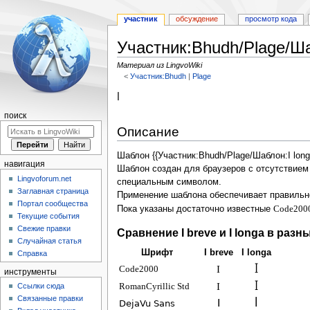
участник
обсуждение
просмотр кода
Участник:Bhudh/Plage/Ша
Материал из LingvoWiki
<
Участник:Bhudh
‎ |
Plage
Перейти
Перейти
ꟾ
к
к
поиск
навигации
поиску
Описание
Шаблон {{Участник:Bhudh/Plage/Шаблон:I lon
навигация
Шаблон создан для браузеров с отсутствием
Lingvoforum.net
специальным символом.
Заглавная страница
Применение шаблона обеспечивает правильн
Портал сообщества
Пока указаны достаточно известные
Code200
Текущие события
Свежие правки
Сравнение I breve и I longa в раз
Случайная статья
Шрифт
I breve
I longa
Справка
I
ꟾ
Code2000
инструменты
I
ꟾ
Ссылки сюда
RomanCyrillic Std
Связанные правки
I
ꟾ
DejaVu Sans