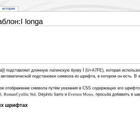
история
блон:I longa
ꟾ
ga}} подставляет длинную латинскую букву
(U+A7FE), которая использо
 автоматической подстановки символа из шрифта, в котором он есть. В 
ое отображение символа путём указания в CSS содержащих его шрифто
DejaVu Sans
0
,
RomanCyrillic Std
,
и
Everson Mono
, просьба добавить в 
ных шрифтах