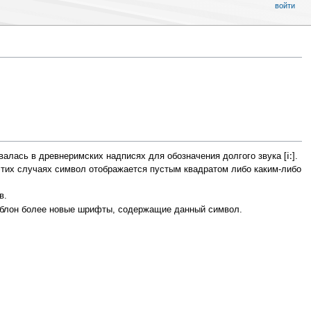
войти
iː
валась в древнеримских надписях для обозначения долгого звука [
].
этих случаях символ отображается пустым квадратом либо каким-либо
в.
шаблон более новые шрифты, содержащие данный символ.