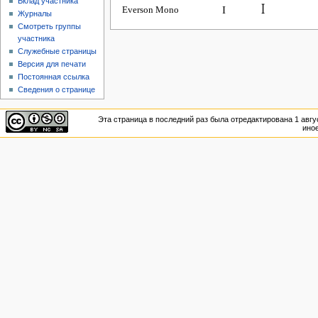
Вклад участника
I
ꟾ
Everson Mono
Журналы
Смотреть группы
участника
Служебные страницы
Версия для печати
Постоянная ссылка
Сведения о странице
Эта страница в последний раз была отредактирована 1 авгус
иное