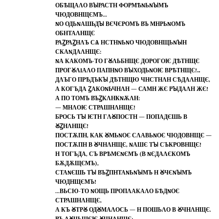
ОБѢЩАΛО ВꙐРАСТН ФОРМѢNЬNꙐМЪ
ЧЮДОВНЩЄМЪ…
NО ОДЬNАШЬДꙐ ВЄЧЄРОМЪ ВЪ МНРЬNОМЪ
ОБНТАΛНЩЄ
РАꙀРАꙀНΛЪ СѦ НСТНNЬNО ЧЮДОВНЩЬNꙐН
СКАNДАΛНЩЄ:
NА КАКОМЪ-ТО ГꙊΛЬБНЩЄ ДОРОГОѤ ДѢТНЩЄ
ПРОГꙊΛIАΛО ПАПНNО ВꙐХОДЬNОѤ ВРѢТНЩЄ!‥
ДΛЪГО ПРѢДЪКꙐ ДѢТНЩЮ ЧНСТНΛН СѢДАΛНЩЄ,
А КОГЪДА ꙀАКОNЬЧНΛН — САМН ЖЄ РꙐДАΛН ЖЄ!
А ПО ТОМЪ ВЪꙀКΛНКNѪΛН:
— МНΛОѤ СТРАШНΛНЩЄ!
БРОСЬ ТꙐ ѤТН ГΛꙊПОСТН — ПОПАДЄШЬ В
ꙊꙀНΛНЩЄ!
ПОСТѪПН, КАК ꙊМЬNОЄ СΛАВЬNОЄ ЧЮДОВНЩЄ —
ПОСТѪПН В ꙊЧНΛНЩЄ, NАШЄ ТꙐ СЪКРОВНЩЄ!
Н ТОГЪДА, СЪ ВРѢМЄNЄМЪ (В NЄДАΛЄКОМЪ
БѪДѪЩЄМЪ),
СТАNЄШЬ ТꙐ ВЪꙀПНТАNЬNꙐМЪ Н ꙊЧЄNꙐМЪ
ЧЮДНЩЄМЪ!
...ВЬСЮ-ТО NОЩЬ ПРОПΛАКАΛО БѢДNОЄ
СТРАШНΛНЩЄ,
А КЪ ꙊТРꙊ ОДꙊМАΛОСЬ — Н ПОШЬΛО В ꙊЧНΛНЩЄ.
ВЪ ΛꙊЧЬШЄѤ ꙊЧНΛНЩЄ: