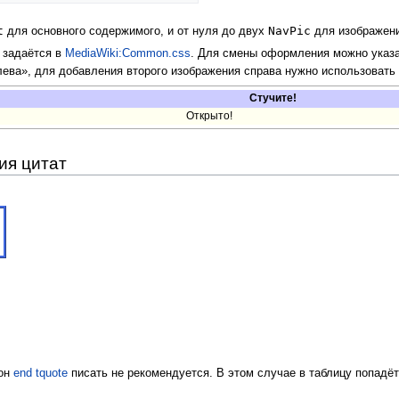
t
NavPic
для основного содержимого, и от нуля до двух
для изображени
 задаётся в
MediaWiki:Common.css
. Для смены оформления можно указа
лева», для добавления второго изображения справа нужно использовать
Стучите!
Открыто!
ия цитат
лон
end tquote
писать не рекомендуется. В этом случае в таблицу попадёт