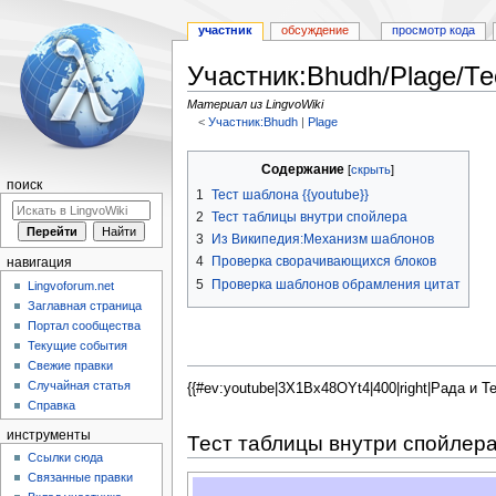
участник
обсуждение
просмотр кода
Участник:Bhudh/Plage/Т
Материал из LingvoWiki
<
Участник:Bhudh
‎ |
Plage
Перейти
Перейти
Содержание
к
к
поиск
1
Тест шаблона {{youtube}}
навигации
поиску
2
Тест таблицы внутри спойлера
3
Из Википедия:Механизм шаблонов
4
Проверка сворачивающихся блоков
навигация
5
Проверка шаблонов обрамления цитат
Lingvoforum.net
Заглавная страница
Портал сообщества
Текущие события
Свежие правки
Случайная статья
{{#ev:youtube|3X1Bx48OYt4|400|right|Рада и Т
Справка
инструменты
Тест таблицы внутри спойлер
Ссылки сюда
Связанные правки