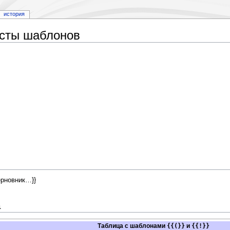
история
есты шаблонов
ерновник…}}
а
Таблица с шаблонами
{{(}}
и
{{!}}