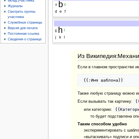
Вклад участника
b
a
c
Журналы
d
e
f
Смотреть группы
участника
Служебные страницы
h
Версия для печати
g
i
Постоянная ссылка
j
k
l
Сведения о странице
Из Википедия:Механ
Если в главном пространстве и
{{:Имя шаблона}}
Также любую страницу можно ис
{
Если вызывать так картинку:
{{Категор
или категорию:
то будет подставлена опи
Таким способом удобно
экспериментировать с шабло
«вытаскивать» подписи и опи