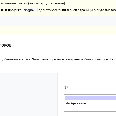
оставные статьи (например, для печати).
msgnw:
онный префикс
для отображения любой страницы в виде чистого 
локов
NavFrame
Nav
 добавляется класс
, при этом внутренний блок с классом
даёт
Изображение