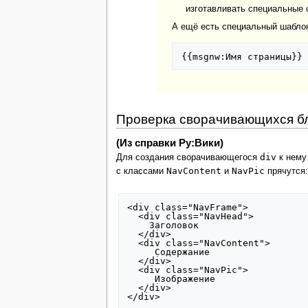
изготавливать специальные с
А ещё есть специальный шабл
Проверка сворачивающихся б
(Из справки Ру:Вики)
div
Для создания сворачивающегося
к нему
NavContent
NavPic
с классами
и
прячутся:
<div class="NavFrame">

  <div class="NavHead">

    Заголовок

  </div>

  <div class="NavContent">

     Содержание

  </div>

  <div class="NavPic">

     Изображение

  </div>

</div>