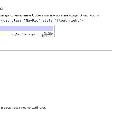
й.
ть дополнительные CSS-стили прямо в викикоде. В частности,
<div class="NavPic" style="float:right">
:
style="float:right;"
 и весь текст после шаблона.