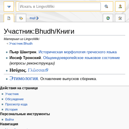
ещё
Участник:Bhudh/Книги
Материал из LingvoWiki
<
Участник:Bhudh
Перейти
Перейти
Пьер Шантрен
.
Историческая морфология греческого языка
к
к
Иосиф Тронский
.
Общеиндоевропейское языковое состояние
навигации
поиску
(вопросы реконструкции)
Ησύχιος
.
Γλῶσσαι
Этимология
. Оглавление выпусков сборника.
Действия на странице
Участник
Обсуждение
Просмотр кода
История
Персональные инструменты
Войти
Навигация