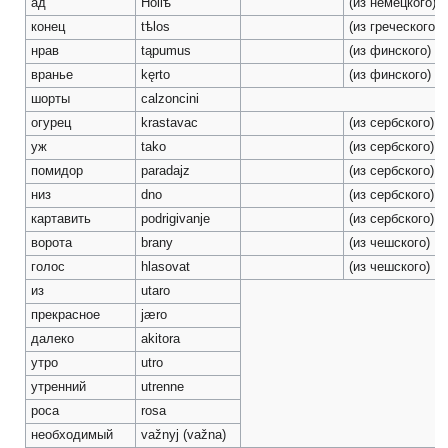
ад
Höllѣ
(из немецкого)
конец
tѣlos
(из греческого)
нрав
tąpumus
(из финского)
вранье
kęrto
(из финского)
шорты
calzoncini
огурец
krastavac
(из сербского)
уж
tako
(из сербского)
помидор
paradajz
(из сербского)
низ
dno
(из сербского)
картавить
podrigivanje
(из сербского)
ворота
brany
(из чешского)
голос
hlasovat
(из чешского)
из
utaro
прекрасное
jæro
далеко
akitora
утро
utro
утренний
utrenne
роса
rosa
необходимый
važnyj (važna)