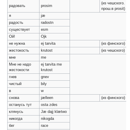
(из чешского.
радовать
prosim
прош.в prosit)
я
jæ
радость
radostn
существует
esm
Ой!
Ojk
не нужна
ej tarvita
(из финского)
жестокость
krutost
(из чешского)
мне
me
Мне не надо
ej tarvita me
жестокости
krutost
гнев
gnev
чистый
bily
в
w
снова
jælleen
(из финского)
останусь тут
osta zdes
клянусь
Jæ dajj klætwo
никогда
nikogda
бег
race