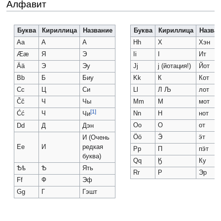
Алфавит
Буква
Кириллица
Название
Буква
Кириллица
Назва
Aa
А
А
Hh
Х
Хэн
Ææ
Я
Э
Ii
І
Ит
Ää
Э
Эу
Jj
j (йотация!)
Йот
Bb
Б
Биy
Kk
К
Кот
Cc
Ц
Си
Ll
Л Љ
лот
Čč
Ч
Чы
Mm
М
мот
[1]
Ćć
Ч
Nn
Н
нот
Чи
Oo
О
от
Dd
Д
Дэн
Öö
Ӭ
ӭт
И (Очень
Ee
И
редкая
Pp
П
пӭт
буква)
Qq
Ӄ
Ку
Ѣѣ
Ѣ
Ять
Rr
Р
Эр
Ff
Ф
Эф
Gg
Г
Гэшт