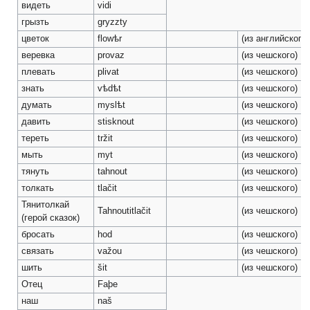
видеть
vidi
грызть
gryzzty
цветок
flowѣr
(из английского)
веревка
provaz
(из чешского)
плевать
plivat
(из чешского)
знать
vѣdѣt
(из чешского)
думать
myslѣt
(из чешского)
давить
stisknout
(из чешского)
тереть
tržit
(из чешского)
мыть
myt
(из чешского)
тянуть
tahnout
(из чешского)
толкать
tlačit
(из чешского)
Тянитолкай
Tahnoutitlačit
(из чешского)
(герой сказок)
бросать
hod
(из чешского)
связать
važou
(из чешского)
шить
šit
(из чешского)
Отец
Faþe
наш
naš