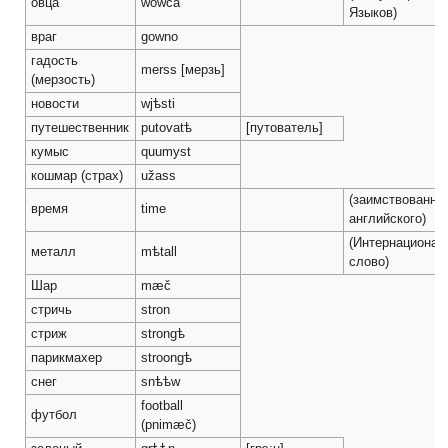
овца
wowca
Языков)
враг
gowno
гадость
merss [мерзь]
(мерзость)
новости
wjѣsti
путешественник
putovatѣ
[путователь]
кумыс
quumyst
кошмар (страх)
užass
(заимствованно
время
time
английского)
(Интернационал
металл
mѣtall
слово)
Шар
mæč
стричь
stron
стриж
strongѣ
парикмахер
stroongѣ
снег
snѣѣw
football
футбол
(pnimæč)