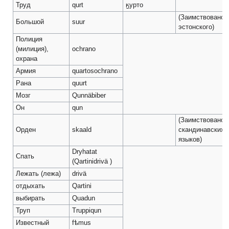
Труд
qurt
ӄурто
(Заимствовано 
Большой
suur
эстонского)
Полиция
(милиция),
ochrano
охрана
Армия
quartosochrano
Рана
quurt
Мозг
Qunnäbiber
Он
qun
(Заимствовано 
Орден
skaald
скандинавских
языков)
Dryhatat
Спать
(Qartinidrivä )
Лежать (лежа)
drivä
отдыхать
Qartini
выбирать
Quadun
Труп
Truppiqun
Известный
fѣmus