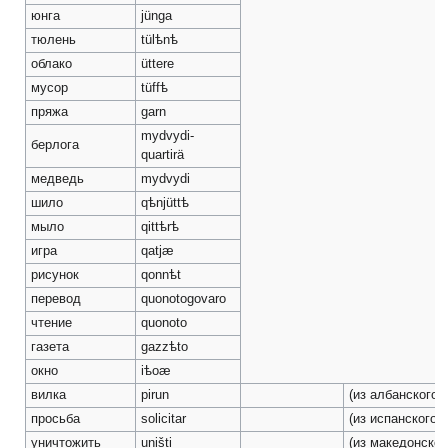
юнга
jünga
тюлень
tülѣnѣ
облако
üttere
мусор
tüffѣ
пряжа
garn
mydvydi-
берлога
quartirä
медведь
mydvydi
шило
qѣnjüttѣ
мыло
qittѣrѣ
игра
qatjæ
рисунок
qonnѣt
перевод
quonotogovaro
чтение
quonoto
газета
gazzѣto
окно
iѣoæ
вилка
pirun
(из албанского)
просьба
solicitar
(из испанского)
уничтожить
uništi
(из македонског