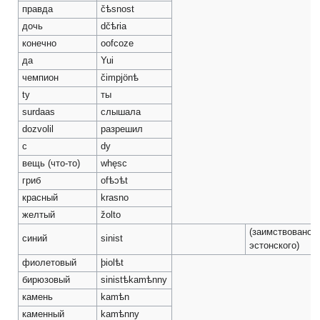
правда
čѣsnost
дочь
dčѣria
конечно
oofcoze
да
Yui
чемпион
čimpjönѣ
ty
ты
surdaas
слышала
dozvolil
разрешил
с
dy
вещь (что-то)
whęsc
гриб
ofѣↄѣt
красный
krasno
желтый
žolto
(заимствовано и
синий
sinist
эстонского)
фиолетовый
þiolѣt
бирюзовый
sinistѣkamѣnny
камень
kamѣn
каменный
kamѣnny