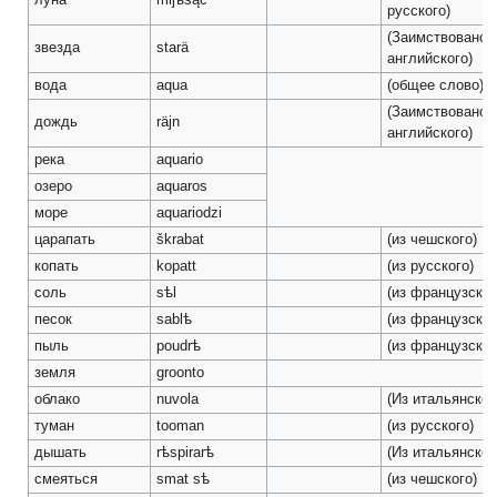
луна
mijѣsąc
русского)
(Заимствовано 
звезда
starä
английского)
вода
aqua
(общее слово)
(Заимствовано 
дождь
räjn
английского)
река
aquario
озеро
aquaros
море
aquariodzi
царапать
škrabat
(из чешского)
копать
kopatt
(из русского)
соль
sѣl
(из французског
песок
sablѣ
(из французског
пыль
poudrѣ
(из французског
земля
groonto
облако
nuvola
(Из итальянског
туман
tooman
(из русского)
дышать
rѣspirarѣ
(Из итальянског
смеяться
smat sѣ
(из чешского)