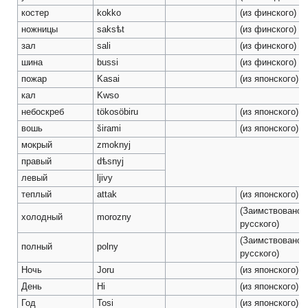
костер
kokko
(из финского)
ножницы
saksѣt
(из финского)
зал
sali
(из финского)
шина
bussi
(из финского)
пожар
Kasai
(из японского)
кал
Kwso
небоскреб
tökosöbiru
(из японского)
вошь
širami
(из японского)
мокрый
zmoknyj
правый
dѣsnyj
левый
ljivy
теплый
attak
(из японского)
(Заимствовано 
холодный
morozny
русского)
(Заимствовано 
полный
polny
русского)
Ночь
Joru
(из японского)
День
Hi
(из японского)
Год
Tosi
(из японского)