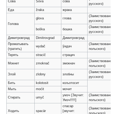
Сова
Sova
сова
русского)
Еда
žraka
жрака
(Заимствовано 
glova
глова
русского)
Голова
(Заимствовано 
boška
бошка
русского)
Димитровград
Dimitrovgrad
Димитровград
Проматывать
(Заимствовано 
wydač
ўидач
(тратить)
польского)
Терять
stracič
страцич
(Заимствовано 
Мокнет
zmoknač
змокнач
польского)
(Заимствовано 
Злой
zlobny
злобны
русского)
Бить
kolotosit
кољотосит
Мыть
moćit
мочит
умэч [Звучит:
(Заимствовано 
Стирать
umyč
Умэч!!!!!]
польского)
спасар
(Заимствовано 
Ходить
spacär
[звучит:
польского)