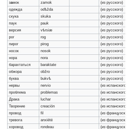
з
а
мок
zamok
(из русского)
одежда
odѣžda
(из русского)
скука
skuka
(из русского)
паук
pauk
(из русского)
версия
vѣrsiæ
(из русского)
рог
rog
(из русского)
пирог
pirog
(из русского)
носок
nosok
(из русского)
нора
nora
(из русского)
барахтаться
baraktate
(из русского)
обжора
obžro
(из русского)
буква
bukvѣ
(из русского)
нервы
nervio
(из испанского)
проблема
problemas
(из испанского)
Драка
luchar
(из испанского)
Творение
creación
(из испанского)
провод
fil
(из французског
тревога
anxiété
(из французског
хоровод
rondeau
(из французског