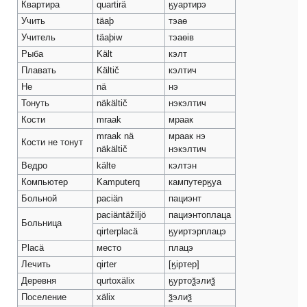
Квартира
quartirä
ӄуартирэ
Учить
täaþ
тэаѳ
Учитель
täaþiw
тэаѳiв
Рыба
Kält
кэлт
Плавать
Kältič
кэлтич
Не
nä
нэ
Тонуть
näkältič
нэкэлтич
Кости
mraak
мраак
mraak nä
мраак нэ
Кости не тонут
näkältič
нэкэлтич
Ведро
kälte
кэлтэн
Компьютер
Kamputerq
кампутерӄуа
Больной
paciän
пациэнт
paciäntäžiljö
пациэнтоплаца
Больница
qirterplacä
ӄуиртэрплацэ
Placä
место
плацэ
Лечить
qirter
[ӄiртер]
Деревня
qurtoxälix
ӄуртоѯэлиѯ
Поселение
xälix
ѯэлиѯ