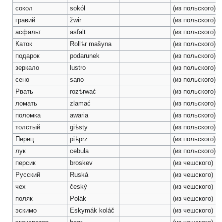
сокол
sokól
(из польского)
гравий
žwir
(из польского)
асфальт
asfalt
(из польского)
Каток
Rollѣr mašyna
(из польского)
подарок
podarunek
(из польского)
зеркало
lustro
(из польского)
сено
sąno
(из польского)
Рвать
rozѣrwać
(из польского)
ломать
zlamać
(из польского)
поломка
awaria
(из польского)
толстый
giѣsty
(из польского)
Перец
piѣprz
(из польского)
лук
cebula
(из польского)
персик
broskev
(из чешского)
Русский
Ruská
(из чешского)
чех
český
(из чешского)
поляк
Polák
(из чешского)
эскимо
Eskymák koláč
(из чешского)