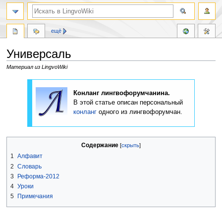
ещё
Универсаль
Материал из LingvoWiki
Перейти
Перейти
к
к
Конланг лингвофорумчанина.
навигации
поиску
В этой статье описан персональный
конланг
одного из лингвофорумчан.
Содержание
1
Алфавит
2
Словарь
3
Реформа-2012
4
Уроки
5
Примечания