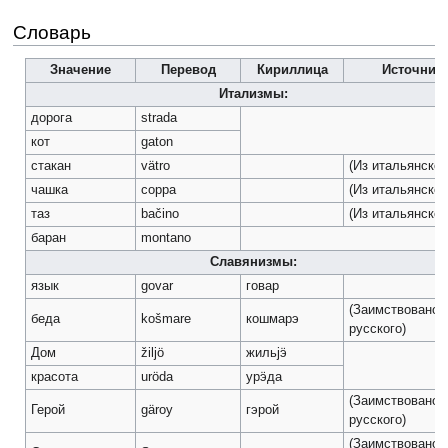
Словарь
Значение
Перевод
Кириллица
Источник
Итализмы:
дорога
strada
кот
gaton
стакан
vätro
(Из итальянског
чашка
coppa
(Из итальянског
таз
bačino
(Из итальянског
баран
montano
Славянизмы:
язык
govar
говар
(Заимствовано 
беда
košmare
кошмарэ
русского)
Дом
žiljö
жильjӭ
красота
uröda
урӭда
(Заимствовано 
Герой
gäroy
гэрой
русского)
(Заимствовано 