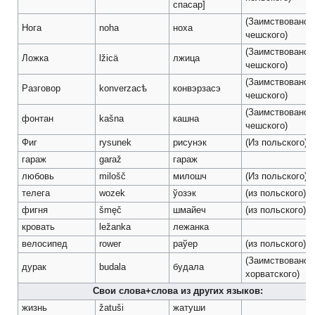
спасар]
(Заимствовано 
Нога
noha
ноха
чешского)
(Заимствовано 
Ложка
lžicä
лжица
чешского)
(Заимствовано 
Разговор
konverzacѣ
конвэрзасэ
чешского)
(Заимствовано 
фонтан
kašna
кашна
чешского)
Фиг
rysunek
рисунэк
(Из польского)
гараж
garaž
гараж
любовь
milošč
милошч
(Из польского)
телега
wozek
ўозэк
(из польского)
фигня
šmęč
шмайеч
(из польского)
кровать
ležanka
лежанка
велосипед
rower
раўер
(из польского)
(Заимствовано 
дурак
budala
будала
хорватского)
Свои слова+слова из других языков:
жизнь
žatuši
жатуши