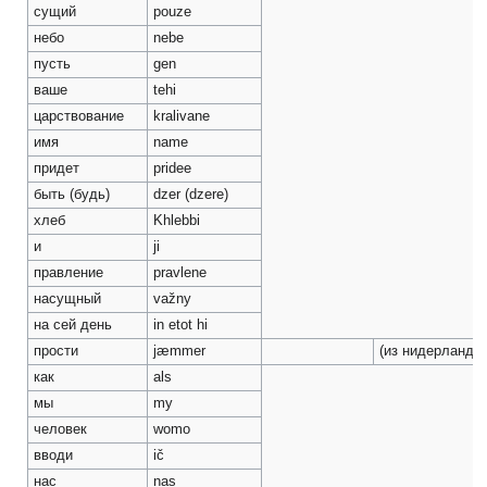
сущий
pouze
небо
nebe
пусть
gen
ваше
tehi
царствование
kralivane
имя
name
придет
pridee
быть (будь)
dzer (dzere)
хлеб
Khlebbi
и
ji
правление
pravlene
насущный
važny
на сей день
in etot hi
прости
jæmmer
(из нидерландск
как
als
мы
my
человек
womo
вводи
ič
нас
nas