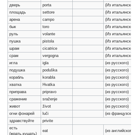
дверь
porta
(Из итальянског
площадь
settore
(Из итальянског
арена
campo
(Из итальянског
бык
toro
(Из итальянског
руль
volante
(Из итальянског
пушка
pistola
(Из итальянског
шрам
cicatrice
(Из итальянског
срам
vergogna
(Из итальянског
игла
igla
(из русского)
подушка
poduška
(из русского)
корабль
korabla
(из русского)
хватка
Hvatka
(из русского)
приправа
pripravo
(из русского)
сражение
sraženje
(из русского)
живот
život
(из русского)
огни фонарей
luči
(из французског
здравствуйте
privite
есть
eat
(из английского)
(жрать,кушать)