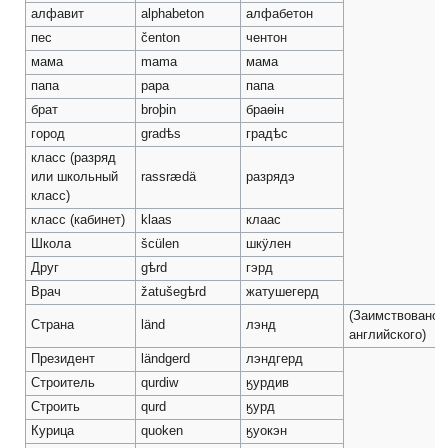
алфавит
alphabeton
алфабетон
пес
čenton
чентон
мама
mama
мама
папа
papa
папа
брат
broþin
браѳiн
город
gradѣs
градѣс
класс (разряд
или школьный
rassrædä
разрядэ
класс)
класс (кабинет)
klaas
клаас
Школа
šcülen
шкӱлен
Друг
gѣrd
гэрд
Врач
žatušegѣrd
жатушегерд
(Заимствовано 
Страна
länd
лэнд
английского)
Президент
ländgerd
лэндгерд
Строитель
qurdiw
ӄурдив
Строить
qurd
ӄурд
Курица
quoken
ӄуокэн