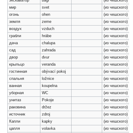
экскаватор
bagr
(из чешского)
мир
svet
(из чешского)
огонь
ohen
(из чешского)
земля
zeme
(из чешского)
воздух
vzduch
(из чешского)
грабли
hrábe
(из чешского)
дача
chalupa
(из чешского)
сад
zahrada
(из чешского)
двор
dvur
(из чешского)
крыльцо
veranda
(из чешского)
гостинная
obývací pokoj
(из чешского)
спальня
ložnice
(из чешского)
ванная
koupelna
(из чешского)
уборная
WC
(из чешского)
унитаз
Pokoje
(из чешского)
раковина
držez
(из чешского)
источник
zdroj
(из чешского)
Капли
kapky
(из чешского)
цапля
volavka
(из чешского)