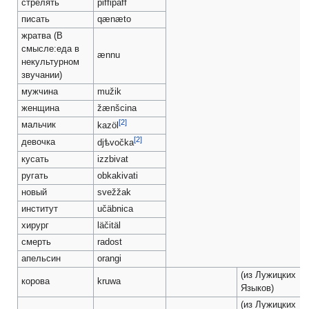
стрелять
piffipaff
писать
qænæto
жратва (В
смысле:еда в
ænnu
некультурном
звучании)
мужчина
mužik
женщина
žænšcina
[2]
мальчик
kazöl
[2]
девочка
djѣvočka
кусать
izzbivat
ругать
obkakivati
новый
svežžak
институт
učäbnica
хирург
läčitäl
смерть
radost
апельсин
orangi
(из Лужицких
корова
kruwa
Языков)
(из Лужицких