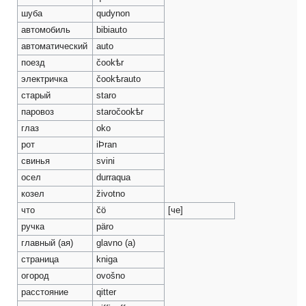
шуба
qudynon
автомобиль
bibiauto
автоматический
auto
поезд
čookѣr
электричка
čookѣrauto
старый
staro
паровоз
staročookѣr
глаз
oko
рот
iÞran
свинья
svini
осел
durraqua
козел
životno
что
čö
[че]
ручка
päro
главный (ая)
glavno (a)
страница
kniga
огород
ovošno
расстояние
qitter