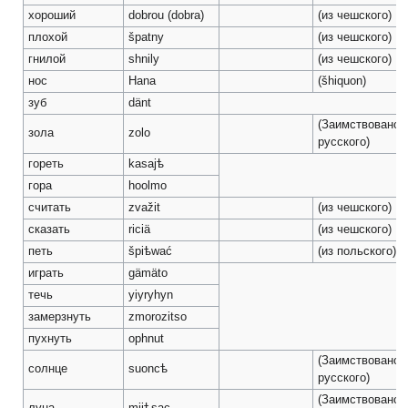
хороший
dobrou (dobra)
(из чешского)
плохой
špatny
(из чешского)
гнилой
shnily
(из чешского)
нос
Hana
(šhiquon)
зуб
dänt
(Заимствовано 
зола
zolo
русского)
гореть
kasajѣ
гора
hoolmo
считать
zvažit
(из чешского)
сказать
riciä
(из чешского)
петь
špiѣwać
(из польского)
играть
gämäto
течь
yiyryhyn
замерзнуть
zmorozitso
пухнуть
ophnut
(Заимствовано 
солнце
suoncѣ
русского)
(Заимствовано 