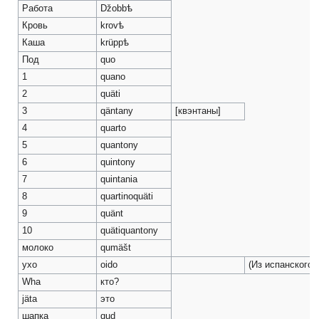
Работа
Džobbѣ
Кровь
krovѣ
Каша
krüppѣ
Под
quo
1
quano
2
quäti
3
qäntany
[квэнтаны]
4
quarto
5
quantony
6
quintony
7
quintania
8
quartinoquäti
9
quänt
10
quätiquantony
молоко
qumäšt
ухо
oido
(Из испанского)
Wha
кто?
jäta
это
шапка
qud