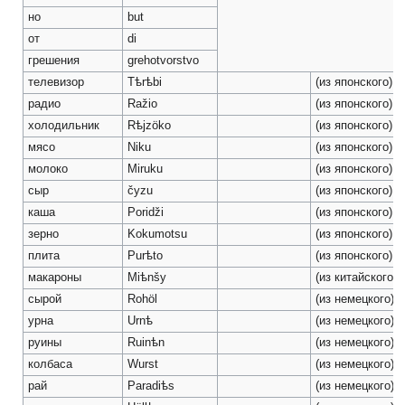
но
but
от
di
грешения
grehotvorstvo
телевизор
Tѣrѣbi
(из японского)
радио
Ražio
(из японского)
холодильник
Rѣjzöko
(из японского)
мясо
Niku
(из японского)
молоко
Miruku
(из японского)
сыр
čyzu
(из японского)
каша
Poridži
(из японского)
зерно
Kokumotsu
(из японского)
плита
Purѣto
(из японского)
макароны
Miѣnšy
(из китайского)
сырой
Rohöl
(из немецкого)
урна
Urnѣ
(из немецкого)
руины
Ruinѣn
(из немецкого)
колбаса
Wurst
(из немецкого)
рай
Paradiѣs
(из немецкого)