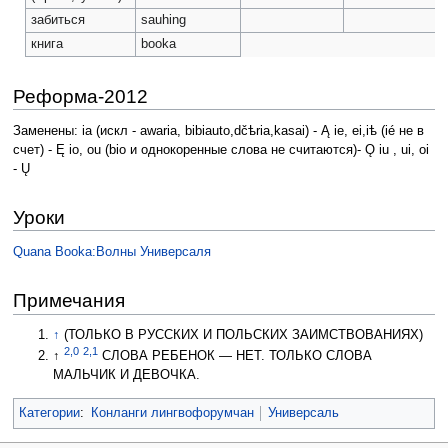
забиться
sauhing
книга
booka
Реформа-2012
Заменены: ia (искл - awaria, bibiauto,dčѣria,kasai) - Ą ie, ei,iѣ (ié не в
счет) - Ę io, ou (bio и однокоренные слова не считаются)- Ǫ iu , ui, oi
- Ų
Уроки
Quаna Booka:Волны Универсаля
Примечания
↑
(ТОЛЬКО В РУССКИХ И ПОЛЬСКИХ ЗАИМСТВОВАНИЯХ)
2,0
2,1
↑
СЛОВА РЕБЕНОК — НЕТ. ТОЛЬКО СЛОВА
МАЛЬЧИК И ДЕВОЧКА.
Категории
:
Конланги лингвофорумчан
Универсаль