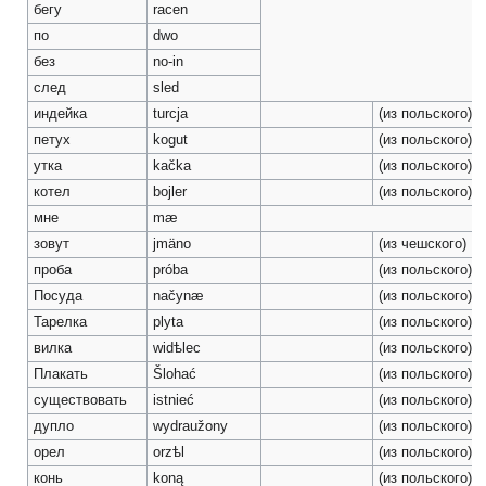
бегу
racen
по
dwo
без
no-in
след
sled
индейка
turcja
(из польского)
петух
kogut
(из польского)
утка
kačka
(из польского)
котел
bojler
(из польского)
мне
mæ
зовут
jmäno
(из чешского)
проба
próba
(из польского)
Посуда
načynæ
(из польского)
Тарелка
plyta
(из польского)
вилка
widѣlec
(из польского)
Плакать
Šlohać
(из польского)
существовать
istnieć
(из польского)
дупло
wydraužony
(из польского)
орел
orzѣl
(из польского)
конь
koną
(из польского)