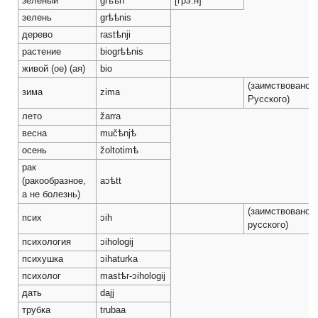
зеленый
grѣѣn
[грэ:н]
зелень
grѣѣnis
дерево
rastѣnji
растение
biogrѣѣnis
живой (ое) (ая)
bio
(заимствовано и
зима
zima
Русского)
лето
žarra
весна
mučѣnjѣ
осень
žoltotimѣ
рак
(ракообразное,
aↄѣtt
а не болезнь)
(заимствовано и
псих
ↄih
русского)
психология
ↄihologij
психушка
ↄihaturka
психолог
mastѣr-ↄihologij
дать
dajj
трубка
trubaa