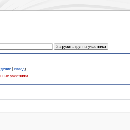
ждение
|
вклад
)
нные участники