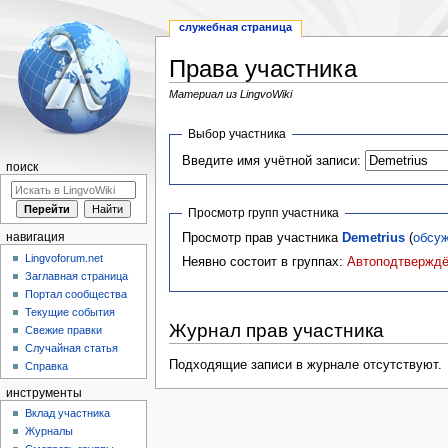
служебная страница
Права участника
Материал из LingvoWiki
Перейти
Перейти
Выбор участника
к
к
Введите имя учётной записи:
навигации
поиску
поиск
Просмотр групп участника
Просмотр прав участника
Demetrius
(
обсу
навигация
Lingvoforum.net
Неявно состоит в группах:
Автоподтверждё
Заглавная страница
Портал сообщества
Текущие события
Журнал прав участника
Свежие правки
Случайная статья
Подходящие записи в журнале отсутствуют.
Справка
инструменты
Вклад участника
Журналы