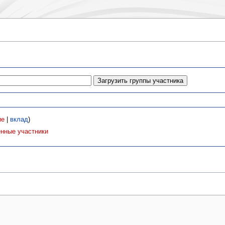
ие
|
вклад
)
нные участники