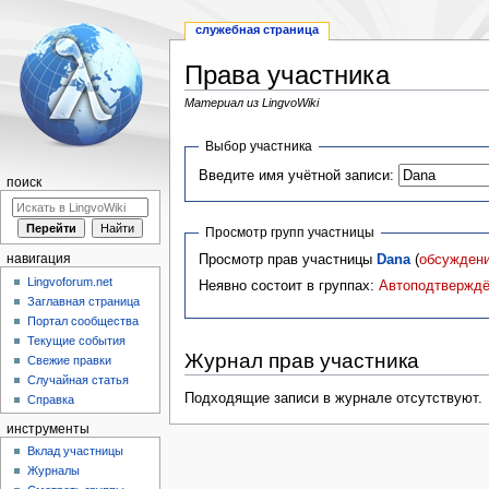
служебная страница
Права участника
Материал из LingvoWiki
Перейти
Перейти
Выбор участника
к
к
Введите имя учётной записи:
навигации
поиску
поиск
Просмотр групп участницы
Просмотр прав участницы
Dana
(
обсужден
навигация
Lingvoforum.net
Неявно состоит в группах:
Автоподтверждё
Заглавная страница
Портал сообщества
Текущие события
Журнал прав участника
Свежие правки
Случайная статья
Подходящие записи в журнале отсутствуют.
Справка
инструменты
Вклад участницы
Журналы