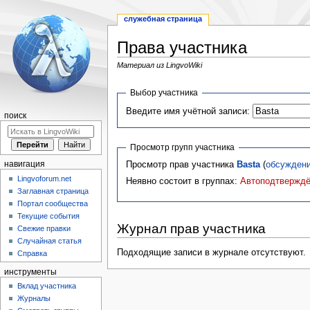
служебная страница
Права участника
Материал из LingvoWiki
Перейти
Перейти
Выбор участника
к
к
Введите имя учётной записи:
навигации
поиску
поиск
Просмотр групп участника
Просмотр прав участника
Basta
(
обсужден
навигация
Lingvoforum.net
Неявно состоит в группах:
Автоподтверждё
Заглавная страница
Портал сообщества
Текущие события
Журнал прав участника
Свежие правки
Случайная статья
Подходящие записи в журнале отсутствуют.
Справка
инструменты
Вклад участника
Журналы