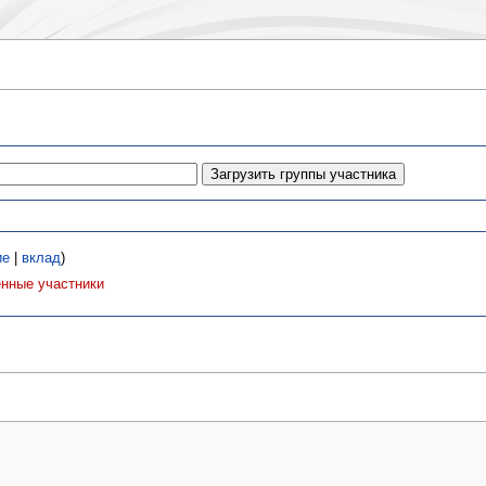
ие
|
вклад
)
нные участники