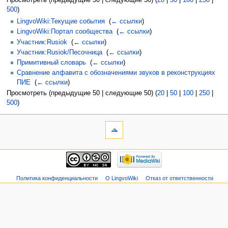
Просмотреть (предыдущие 50 | следующие 50) (
20
|
50
|
100
|
250
|
500
)
LingvoWiki:Текущие события
‎
(
← ссылки
)
LingvoWiki:Портал сообщества
‎
(
← ссылки
)
Участник:Rusiok
‎
(
← ссылки
)
Участник:Rusiok/Песочница
‎
(
← ссылки
)
Примитивный словарь
‎
(
← ссылки
)
Сравнение алфавита с обозначениями звуков в реконструкциях
ПИЕ
‎
(
← ссылки
)
Просмотреть (предыдущие 50 | следующие 50) (
20
|
50
|
100
|
250
|
500
)
Политика конфиденциальности
О LingvoWiki
Отказ от ответственности