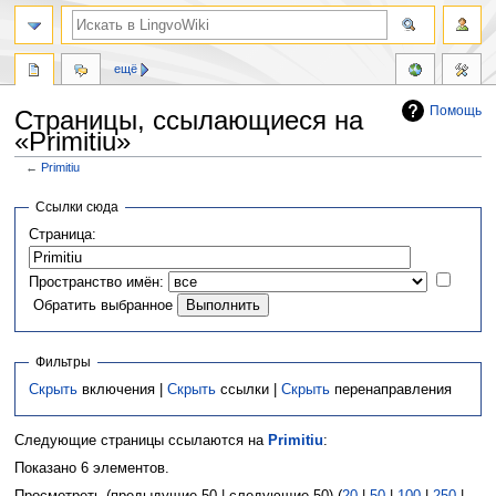
ещё
Помощь
Страницы, ссылающиеся на
«Primitiu»
←
Primitiu
Перейти
Перейти
Ссылки сюда
к
к
Страница:
навигации
поиску
Пространство имён:
Обратить выбранное
Фильтры
Скрыть
включения |
Скрыть
ссылки |
Скрыть
перенаправления
Следующие страницы ссылаются на
Primitiu
:
Показано 6 элементов.