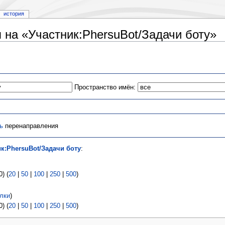
история
на «Участник:PhersuBot/Задачи боту»
Пространство имён:
ь
перенаправления
к:PhersuBot/Задачи боту
:
) (
20
|
50
|
100
|
250
|
500
)
лки
)
) (
20
|
50
|
100
|
250
|
500
)