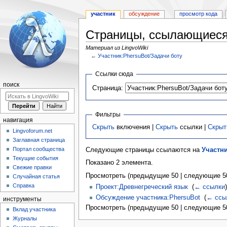
участник
обсуждение
просмотр кода
Страницы, ссылающиеся 
Материал из LingvoWiki
←
Участник:PhersuBot/Задачи боту
Перейти
Перейти
Ссылки сюда
к
к
поиск
Страница:
навигации
поиску
Фильтры
навигация
Скрыть
включения |
Скрыть
ссылки |
Скрыт
Lingvoforum.net
Заглавная страница
Портал сообщества
Следующие страницы ссылаются на
Участни
Текущие события
Показано 2 элемента.
Свежие правки
Просмотреть (предыдущие 50 | следующие 50
Случайная статья
Справка
Проект:Древнегреческий язык
‎
(
← ссылки
)
Обсуждение участника:PhersuBot
‎
(
← ссы
инструменты
Просмотреть (предыдущие 50 | следующие 50
Вклад участника
Журналы