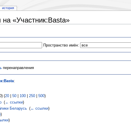
история
на «Участник:Basta»
Пространство имён:
ь
перенаправления
к:Basta
:
) (
20
|
50
|
100
|
250
|
500
)
о
‎
(
← ссылки
)
блики Беларусь
‎
(
← ссылки
)
и
)
ылки
)