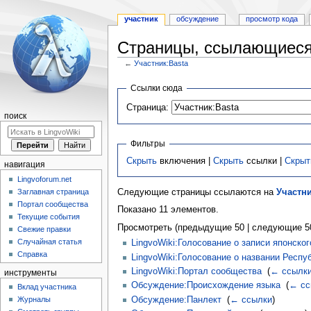
участник
обсуждение
просмотр кода
Страницы, ссылающиеся 
←
Участник:Basta
Перейти
Перейти
Ссылки сюда
к
к
Страница:
навигации
поиску
поиск
Фильтры
Скрыть
включения |
Скрыть
ссылки |
Скрыт
навигация
Lingvoforum.net
Заглавная страница
Следующие страницы ссылаются на
Участни
Портал сообщества
Показано 11 элементов.
Текущие события
Просмотреть (предыдущие 50 | следующие 50
Свежие правки
Случайная статья
LingvoWiki:Голосование о записи японског
Справка
LingvoWiki:Голосование о названии Респу
LingvoWiki:Портал сообщества
‎
(
← ссылк
инструменты
Обсуждение:Происхождение языка
‎
(
← сс
Вклад участника
Обсуждение:Панлект
‎
(
← ссылки
)
Журналы