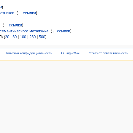
и
)
астников
‎
(
← ссылки
)
1
‎
(
← ссылки
)
семантического метаязыка
‎
(
← ссылки
)
) (
20
|
50
|
100
|
250
|
500
)
Политика конфиденциальности
О LingvoWiki
Отказ от ответственности