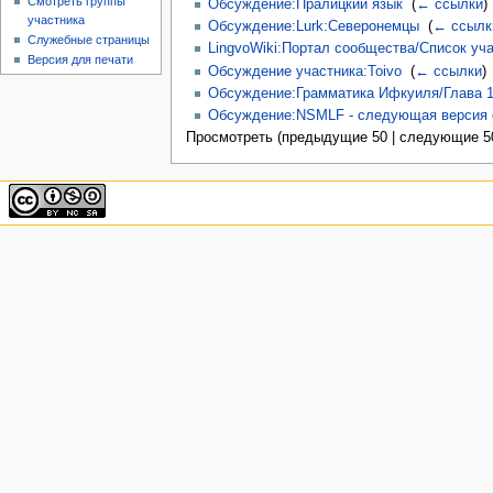
Смотреть группы
Обсуждение:Пралицкий язык
‎
(
← ссылки
)
участника
Обсуждение:Lurk:Северонемцы
‎
(
← ссылк
Служебные страницы
LingvoWiki:Портал сообщества/Список уч
Версия для печати
Обсуждение участника:Toivo
‎
(
← ссылки
)
Обсуждение:Грамматика Ифкуиля/Глава 
Обсуждение:NSMLF - следующая версия 
Просмотреть (предыдущие 50 | следующие 50