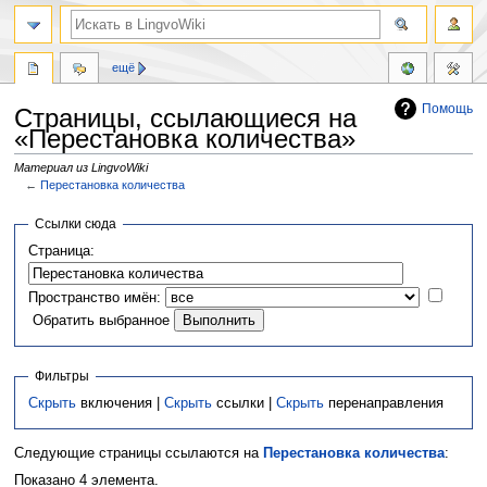
ещё
Помощь
Страницы, ссылающиеся на
«Перестановка количества»
Материал из LingvoWiki
←
Перестановка количества
Перейти
Перейти
Ссылки сюда
к
к
Страница:
навигации
поиску
Пространство имён:
Обратить выбранное
Фильтры
Скрыть
включения |
Скрыть
ссылки |
Скрыть
перенаправления
Следующие страницы ссылаются на
Перестановка количества
:
Показано 4 элемента.