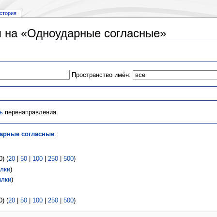
стория
 на «Одноударные согласные»
Пространство имён:
ь
перенаправления
арные согласные
:
) (
20
|
50
|
100
|
250
|
500
)
лки
)
ылки
)
) (
20
|
50
|
100
|
250
|
500
)