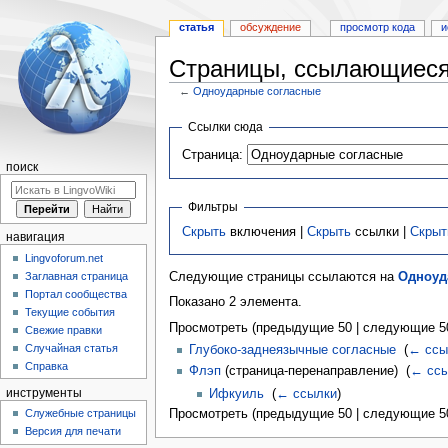
статья
обсуждение
просмотр кода
и
Страницы, ссылающиеся
←
Одноударные согласные
Перейти
Перейти
Ссылки сюда
к
к
Страница:
навигации
поиску
поиск
Фильтры
Скрыть
включения |
Скрыть
ссылки |
Скрыт
навигация
Lingvoforum.net
Заглавная страница
Следующие страницы ссылаются на
Одноуд
Портал сообщества
Показано 2 элемента.
Текущие события
Просмотреть (предыдущие 50 | следующие 50
Свежие правки
Случайная статья
Глубоко-заднеязычные согласные
‎
(
← ссы
Справка
Флэп
(страница-перенаправление) ‎
(
← сс
Ифкуиль
‎
(
← ссылки
)
инструменты
Просмотреть (предыдущие 50 | следующие 50
Служебные страницы
Версия для печати