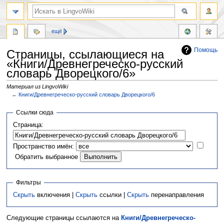
ещё
Помощь
Страницы, ссылающиеся на
«Книги/Древнегреческо-русский
словарь Дворецкого/6»
Материал из LingvoWiki
←
Книги/Древнегреческо-русский словарь Дворецкого/6
Перейти
Перейти
Ссылки сюда
к
к
Страница:
навигации
поиску
Пространство имён:
Обратить выбранное
Фильтры
Скрыть
включения |
Скрыть
ссылки |
Скрыть
перенаправления
Следующие страницы ссылаются на
Книги/Древнегреческо-