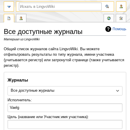
Помощь
Все доступные журналы
Материал из LingvoWiki
Перейти
Перейти
Общий список журналов сайта LingvoWiki. Вы можете
к
к
отфильтровать результаты по типу журнала, имени участника
навигации
поиску
(учитывается регистр) или затронутой странице (также учитывается
регистр).
Журналы
Все доступные журналы
Исполнитель:
Цель (название или Участник:имя участника):