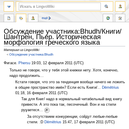
ещё
Обсуждение участника:Bhudh/Книги/
Шантрен, Пьер. Историческая
морфология греческого языка
Материал из LingvoWiki
<
Обсуждение участника:Bhudh
Перейти
Перейти
Фигасе.
Phersu
19:03, 12 февраля 2011 (UTC)
к
к
Только не говори, что у тебя этой книжки нету. Хотя, конечно,
навигации
поиску
надо продолжить…
Кстати говоря, что это за тенденция вообще ничего не ложить
в общее пространство имён? Если есть Книги/...
Dēmētrius
01:18, 16 февраля 2011 (UTC)
Так для Книг/ надо в нормальный читабельный вид книгу
привести. А это пока так, песочечный. Вон и на стили
руɣаетеся…
За отсутствием конкуренции, сойдут любые-любые
стили. :D
Dēmētrius
15:47, 17 февраля 2011 (UTC)