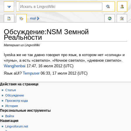
ещё
Обсуждение:NSM Земной
Реальности
Материал из LingvoWiki
Перейти
Перейти
Iyeska же не так давно говорил про язык, в котором нет «солнца» и
к
к
«луны», а есть «светило». «Ночное светило», «дневное светило».
навигации
поиску
Wangjhenbai
17:47, 16 июля 2012 (UTC)
Язык aUI?
Tempuser
06:33, 17 июля 2012 (UTC)
Действия на странице
Статья
Обсуждение
Просмотр кода
История
Персональные инструменты
Войти
Навигация
Lingvoforum.net