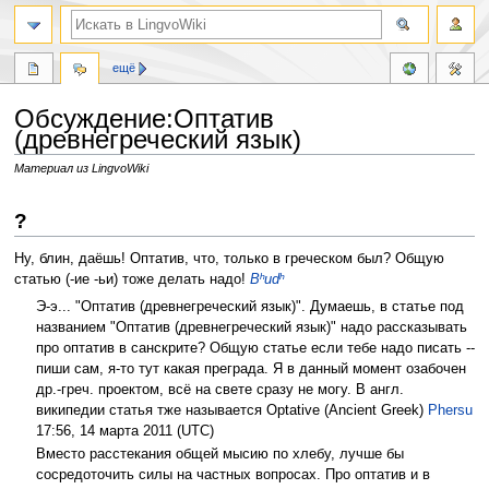
ещё
Обсуждение:Оптатив
(древнегреческий язык)
Материал из LingvoWiki
Перейти
Перейти
?
к
к
навигации
поиску
Ну, блин, даёшь! Оптатив, что, только в греческом был? Общую
статью (-ие -ьи) тоже делать надо!
Bʰudʰ
Э-э... "Оптатив (древнегреческий язык)". Думаешь, в статье под
названием "Оптатив (древнегреческий язык)" надо рассказывать
про оптатив в санскрите? Общую статье если тебе надо писать --
пиши сам, я-то тут какая преграда. Я в данный момент озабочен
др.-греч. проектом, всё на свете сразу не могу. В англ.
википедии статья тже называется Optative (Ancient Greek)
Phersu
17:56, 14 марта 2011 (UTC)
Вместо расстекания общей мысию по хлебу, лучше бы
сосредоточить силы на частных вопросах. Про оптатив и в