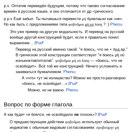
p.s. Оптатив переведён будущим, потому что таково согласование
времён в русском языке, и оно отличается от др.-греческого.
p.p.s Ешё забыл. Ты пытаешься перевести
μή
буквлаьно как «не».
Но как быть с предложениями типа
φοβοῦμαι
μὴ οὐ
λύσῃ
? :)
Phersu
Это уже пример на другую модальность. И перевод на русский
вообще другой конструкцией будет, если я правильно понял
выражение…
Bʰudʰ
Перевод на русский именно такой: "я боюсь, что не + буд.вр."
В греческом этой конструкции соответствует "я боюсь μὴ οὐ
конъюнктив/оптатив".
φοβοῦμαι μὴ οὐ λύσῃ
— «боюсь, что не
освободит». Всё той же конструкцией. Нечего усложнять и
заниматься буквализмом.
Phersu
А «что» тут не излишество? Можно же просто-разговорно
«боюсь, не освободит…»
Bʰudʰ
Можно, но не важно.
Phersu
Вопрос по форме глагола
А как будет «я боялся, не освободили
ли
плохих»?
Bʰudʰ
О предшествующем действии
φοβοῦμαι
использует обычный
индикатив с обычным видовым согласованием:
ἐφοβούμην μὴ