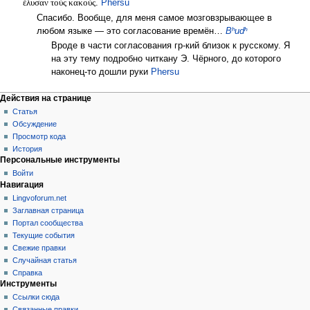
ἔλυσαν τοὺς κακούς
.
Phersu
Спасибо. Вообще, для меня самое мозговзрывающее в
любом языке — это согласование времён…
Bʰudʰ
Вроде в части согласования гр-кий близок к русскому. Я
на эту тему подробно читкану Э. Чёрного, до которого
наконец-то дошли руки
Phersu
Действия на странице
Статья
Обсуждение
Просмотр кода
История
Персональные инструменты
Войти
Навигация
Lingvoforum.net
Заглавная страница
Портал сообщества
Текущие события
Свежие правки
Случайная статья
Справка
Инструменты
Ссылки сюда
Связанные правки