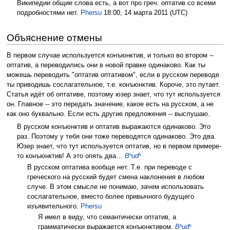
Википедии общие слова есть, а вот про греч. оптатив со всеми
подробностями нет.
Phersu
18:00, 14 марта 2011 (UTC)
Объяснение отмены
В первом случае используется конъюнктив, и только во втором --
оптатив, а переводились они в новой правке одинаково. Как ты
можешь переводить "оптатив оптативом", если в русском переводе
ты приводишь сослагательное, т.е. конъюнктив. Короче, это путает.
Статья идёт об оптативе, поэтому юзер знает, что тут используется
он. Главное -- это передать значение, какое есть на русском, а не
как оно буквально. Если есть другие предложения -- выслушаю.
В русском конъюнктив и оптатив выражаются одинаково. Это
раз. Поэтому у тебя они тоже переводятся одинаково. Это два.
Юзер знает, что тут используется оптатив, но в первом примере-
то конъюнктив! А это опять два…
Bʰudʰ
В русском оптатива вообще нет. Т.е. при переводе с
греческого на русский будет смена наклонения в любом
случе. В этом смысле не понимаю, зачем использовать
сослагательное, вместо более привычного будущего
изъявительного.
Phersu
Я имел в виду, что семантически оптатив, а
грамматически выражается конъюнктивом.
Bʰudʰ