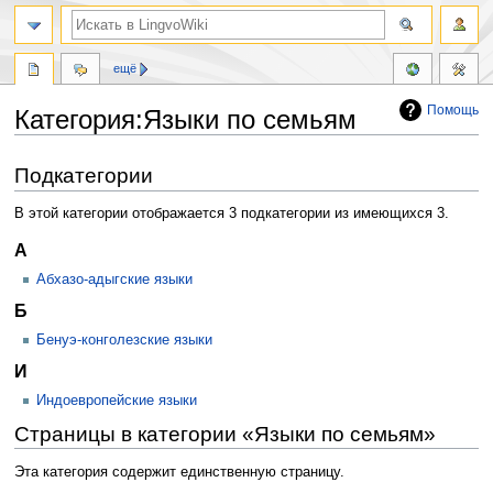
ещё
Помощь
Категория:Языки по семьям
Перейти
Перейти
Подкатегории
к
к
навигации
поиску
В этой категории отображается 3 подкатегории из имеющихся 3.
А
Абхазо-адыгские языки
Б
Бенуэ-конголезские языки
И
Индоевропейские языки
Страницы в категории «Языки по семьям»
Эта категория содержит единственную страницу.