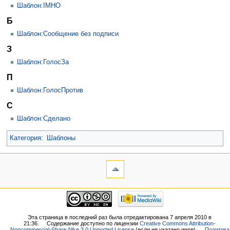
Шаблон:IMHO
Б
Шаблон:Сообщение без подписи
З
Шаблон:ГолосЗа
П
Шаблон:ГолосПротив
С
Шаблон:Сделано
Категория
:
Шаблоны
Эта страница в последний раз была отредактирована 7 апреля 2010 в
21:36.
Содержание доступно по лицензии
Creative Commons Attribution-
Noncommercial-Share Alike 3.0 Unported License
(если не указано иное).
Политика