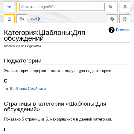
ещё
Помощь
Категория:Шаблоны:Для
обсуждений
Материал из LingvoWiki
Перейти
Перейти
Подкатегории
к
к
навигации
поиску
Эта категория содержит только следующую подкатегорию.
С
Шаблоны:Смайлики
Страницы в категории «Шаблоны:Для
обсуждений»
Показано 5 страниц из 5, находящихся в данной категории.
I