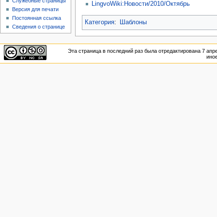
Служебные страницы
LingvoWiki:Новости/2010/Октябрь
Версия для печати
Постоянная ссылка
Категория
:
Шаблоны
Сведения о странице
Эта страница в последний раз была отредактирована 7 апре
иное