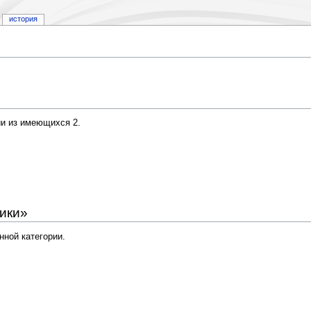
история
ии из имеющихся 2.
ики»
нной категории.