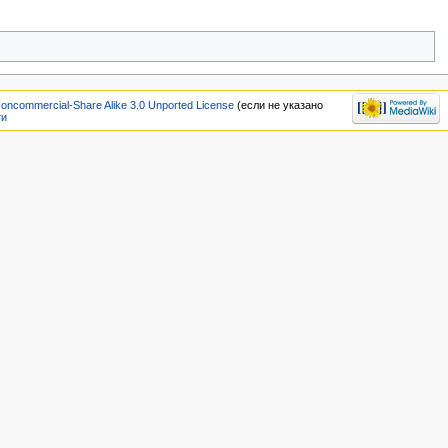
Noncommercial-Share Alike 3.0 Unported License
(если не указано
ти