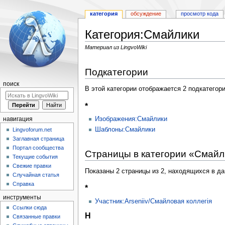
категория
обсуждение
просмотр кода
Категория:Смайлики
Материал из LingvoWiki
Перейти
Перейти
Подкатегории
к
к
навигации
поиску
поиск
В этой категории отображается 2 подкатегор
*
Изображения:Смайлики
навигация
Шаблоны:Смайлики
Lingvoforum.net
Заглавная страница
Портал сообщества
Страницы в категории «Смайл
Текущие события
Свежие правки
Показаны 2 страницы из 2, находящихся в да
Случайная статья
Справка
*
инструменты
Участник:Arseniiv/Смайловая коллегія
Ссылки сюда
Н
Связанные правки