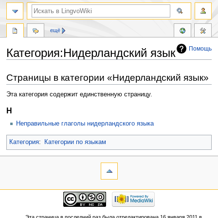
ещё
Помощь
Категория:Нидерландский язык
Перейти
Перейти
Страницы в категории «Нидерландский язык»
к
к
навигации
поиску
Эта категория содержит единственную страницу.
Н
Неправильные глаголы нидерландского языка
Категория
:
Категории по языкам
Эта страница в последний раз была отредактирована 16 января 2011 в