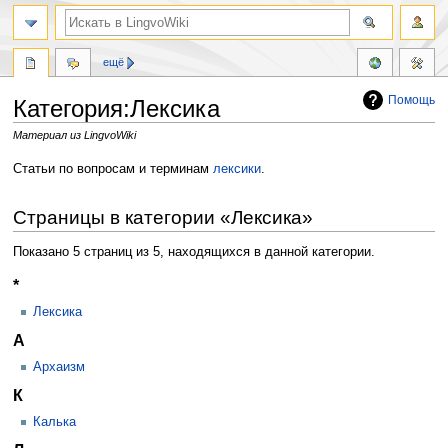
ещё
Помощь
Категория:Лексика
Материал из LingvoWiki
Перейти
Перейти
Статьи по вопросам и терминам
лексики
.
к
к
навигации
поиску
Страницы в категории «Лексика»
Показано 5 страниц из 5, находящихся в данной категории.
*
Лексика
А
Архаизм
К
Калька